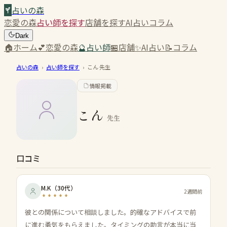
占いの森
恋愛の森
占い師を探す
店舗を探す
AI占い
コラム
Dark
🏠
ホーム
💕
恋愛の森
🔮
占い師
🏪
店舗
✨
AI占い
📝
コラム
占いの森
›
占い師を探す
›
こん
先生
情報掲載
こん
先生
口コミ
M.K
（
30代
）
2週間前
彼との関係について相談しました。的確なアドバイスで前
に進む勇気をもらえました。タイミングの助言が本当に当