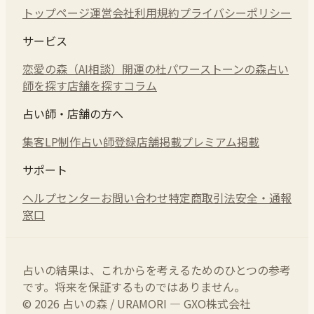
トップページ
運営会社
利用規約
プライバシーポリシー
サービス
恋愛の森（AI相談）
開運の杜
パワーストーンの森
占い
師を探す
店舗を探す
コラム
占い師・店舗の方へ
集客LP制作
占い師登録
店舗掲載
プレミアム掲載
サポート
ヘルプセンター
お問い合わせ
特定商取引法
安全・通報
窓口
占いの結果は、これからを考えるためのひとつの参考
です。将来を保証するものではありません。
© 2026 占いの森 / URAMORI — GXO株式会社