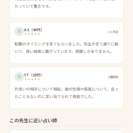
たっていて驚きです。
A.S
（
40代
）
1ヶ月前
転職のタイミングを見てもらいました。先生の言う通りに動
いて、良い結果に繋がっています。感謝しかありません。
Y.T
（
20代
）
3週間前
片思いの相手について相談。彼の性格や態度について、会っ
たこともないのに言い当てられて鳥肌でした。
この先生に近い占い師