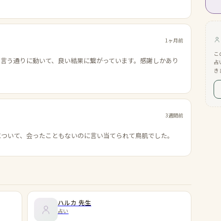
1ヶ月前
こ
の言う通りに動いて、良い結果に繋がっています。感謝しかあり
占
き
3週間前
について、会ったこともないのに言い当てられて鳥肌でした。
ハルカ
先生
占い