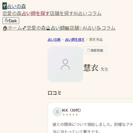
占いの森
恋愛の森
占い師を探す
店舗を探す
AI占い
コラム
Dark
🏠
ホーム
💕
恋愛の森
🔮
占い師
🏪
店舗
✨
AI占い
📝
コラム
占いの森
›
占い師を探す
›
慧衣
先生
情報掲載
慧衣
先生
口コミ
M.K
（
30代
）
彼との関係について相談しました。的確なア
当に当たっていて驚きです。