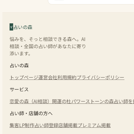
占いの森
悩みを、そっと相談できる森へ。AI
相談・全国の占い師があなたに寄り
添います。
占いの森
トップページ
運営会社
利用規約
プライバシーポリシー
サービス
恋愛の森（AI相談）
開運の杜
パワーストーンの森
占い師を
占い師・店舗の方へ
集客LP制作
占い師登録
店舗掲載
プレミアム掲載