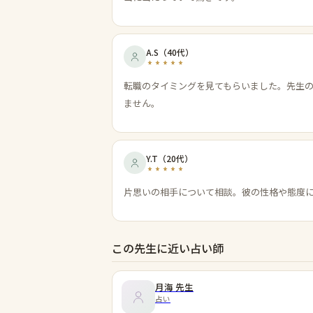
A.S
（
40代
）
転職のタイミングを見てもらいました。先生
ません。
Y.T
（
20代
）
片思いの相手について相談。彼の性格や態度
この先生に近い占い師
月海
先生
占い