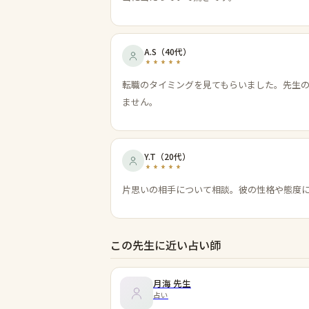
A.S
（
40代
）
転職のタイミングを見てもらいました。先生
ません。
Y.T
（
20代
）
片思いの相手について相談。彼の性格や態度
この先生に近い占い師
月海
先生
占い