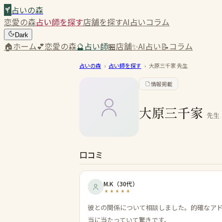
占いの森
恋愛の森
占い師を探す
店舗を探す
AI占い
コラム
Dark
🏠
ホーム
💕
恋愛の森
🔮
占い師
🏪
店舗
✨
AI占い
📝
コラム
占いの森
›
占い師を探す
›
大原三千家
先生
情報掲載
大原三千家
先生
口コミ
M.K
（
30代
）
彼との関係について相談しました。的確なア
当に当たっていて驚きです。