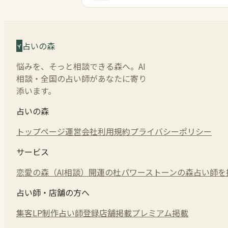
占いの森
悩みを、そっと相談できる森へ。AI
相談・全国の占い師があなたに寄り
添います。
占いの森
トップページ
運営会社
利用規約
プライバシーポリシー
サービス
恋愛の森（AI相談）
開運の杜
パワーストーンの森
占い師を
占い師・店舗の方へ
集客LP制作
占い師登録
店舗掲載
プレミアム掲載