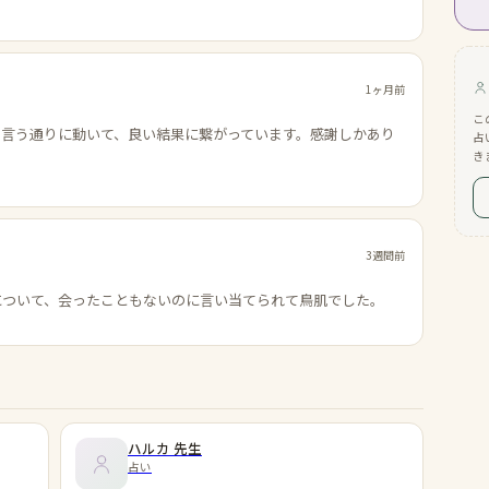
1ヶ月前
こ
の言う通りに動いて、良い結果に繋がっています。感謝しかあり
占
き
3週間前
について、会ったこともないのに言い当てられて鳥肌でした。
ハルカ
先生
占い