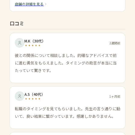
店舗の詳細を見る
口コミ
M.K
（
30代
）
2週間前
彼との関係について相談しました。的確なアドバイスで前
に進む勇気をもらえました。タイミングの助言が本当に当
たっていて驚きです。
A.S
（
40代
）
1ヶ月前
転職のタイミングを見てもらいました。先生の言う通りに動
いて、良い結果に繋がっています。感謝しかありません。