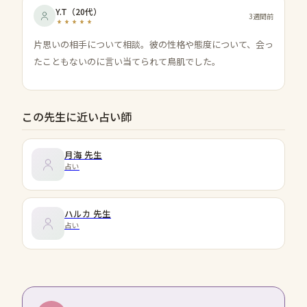
Y.T
（
20代
）
3週間前
片思いの相手について相談。彼の性格や態度について、会っ
たこともないのに言い当てられて鳥肌でした。
この先生に近い占い師
月海
先生
占い
ハルカ
先生
占い