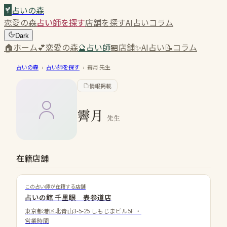
占いの森
恋愛の森
占い師を探す
店舗を探す
AI占い
コラム
Dark
🏠
ホーム
💕
恋愛の森
🔮
占い師
🏪
店舗
✨
AI占い
📝
コラム
占いの森
›
占い師を探す
›
霽月
先生
情報掲載
霽月
先生
在籍店舗
この占い師が在籍する店舗
占いの館 千里眼 表参道店
東京都港区北青山3-5-25 しもじまビル5F
・
営業時間