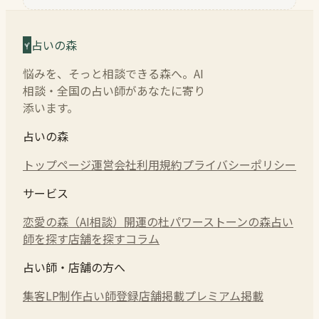
占いの森
悩みを、そっと相談できる森へ。AI
相談・全国の占い師があなたに寄り
添います。
占いの森
トップページ
運営会社
利用規約
プライバシーポリシー
サービス
恋愛の森（AI相談）
開運の杜
パワーストーンの森
占い
師を探す
店舗を探す
コラム
占い師・店舗の方へ
集客LP制作
占い師登録
店舗掲載
プレミアム掲載