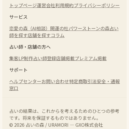
トップページ
運営会社
利用規約
プライバシーポリシー
サービス
恋愛の森（AI相談）
開運の杜
パワーストーンの森
占い
師を探す
店舗を探す
コラム
占い師・店舗の方へ
集客LP制作
占い師登録
店舗掲載
プレミアム掲載
サポート
ヘルプセンター
お問い合わせ
特定商取引法
安全・通報
窓口
占いの結果は、これからを考えるためのひとつの参考
です。将来を保証するものではありません。
© 2026 占いの森 / URAMORI — GXO株式会社