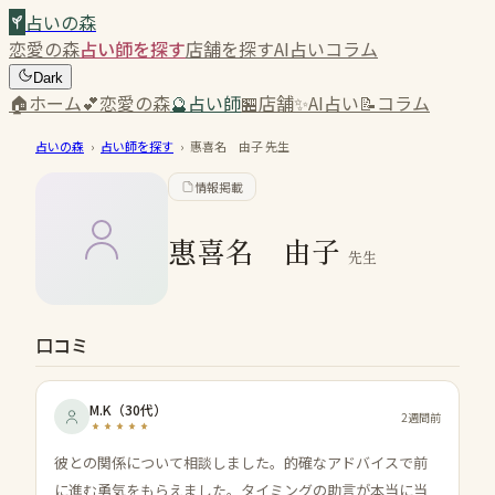
占いの森
恋愛の森
占い師を探す
店舗を探す
AI占い
コラム
Dark
🏠
ホーム
💕
恋愛の森
🔮
占い師
🏪
店舗
✨
AI占い
📝
コラム
占いの森
›
占い師を探す
›
惠喜名 由子
先生
情報掲載
惠喜名 由子
先生
口コミ
M.K
（
30代
）
2週間前
彼との関係について相談しました。的確なアドバイスで前
に進む勇気をもらえました。タイミングの助言が本当に当