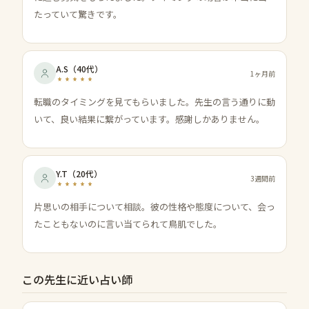
たっていて驚きです。
A.S
（
40代
）
1ヶ月前
転職のタイミングを見てもらいました。先生の言う通りに動
いて、良い結果に繋がっています。感謝しかありません。
Y.T
（
20代
）
3週間前
片思いの相手について相談。彼の性格や態度について、会っ
たこともないのに言い当てられて鳥肌でした。
この先生に近い占い師