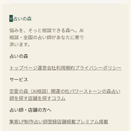
占いの森
悩みを、そっと相談できる森へ。AI
相談・全国の占い師があなたに寄り
添います。
占いの森
トップページ
運営会社
利用規約
プライバシーポリシー
サービス
恋愛の森（AI相談）
開運の杜
パワーストーンの森
占い
師を探す
店舗を探す
コラム
占い師・店舗の方へ
集客LP制作
占い師登録
店舗掲載
プレミアム掲載