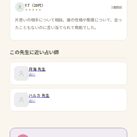
Y.T
（
20代
）
3週間前
片思いの相手について相談。彼の性格や態度について、会っ
たこともないのに言い当てられて鳥肌でした。
この先生に近い占い師
月海
先生
占い
ハルカ
先生
占い