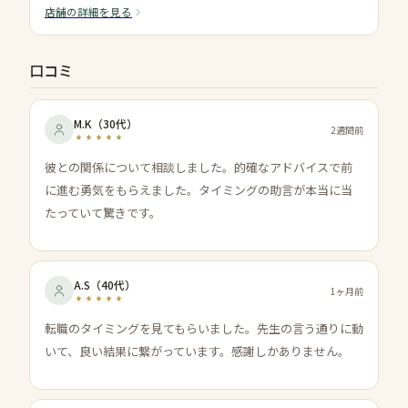
店舗の詳細を見る
口コミ
M.K
（
30代
）
2週間前
彼との関係について相談しました。的確なアドバイスで前
に進む勇気をもらえました。タイミングの助言が本当に当
たっていて驚きです。
A.S
（
40代
）
1ヶ月前
転職のタイミングを見てもらいました。先生の言う通りに動
いて、良い結果に繋がっています。感謝しかありません。