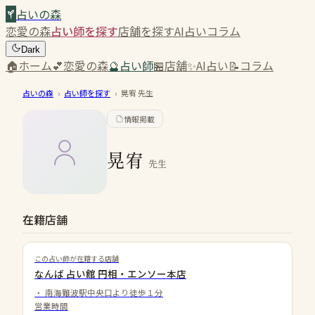
占いの森
恋愛の森
占い師を探す
店舗を探す
AI占い
コラム
Dark
🏠
ホーム
💕
恋愛の森
🔮
占い師
🏪
店舗
✨
AI占い
📝
コラム
占いの森
›
占い師を探す
›
晃宥
先生
情報掲載
晃宥
先生
在籍店舗
この占い師が在籍する店舗
なんば 占い館 円相・エンソー本店
・
南海難波駅中央口より徒歩１分
営業時間