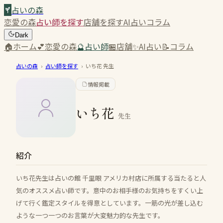
占いの森
恋愛の森
占い師を探す
店舗を探す
AI占い
コラム
Dark
🏠
ホーム
💕
恋愛の森
🔮
占い師
🏪
店舗
✨
AI占い
📝
コラム
占いの森
›
占い師を探す
›
いち花
先生
情報掲載
いち花
先生
紹介
いち花先生は占いの館 千里眼 アメリカ村店に所属する当たると人
気のオススメ占い師です。意中のお相手様のお気持ちをすくい上
げて行く鑑定スタイルを得意としています。一筋の光が差し込む
ような一つ一つのお言葉が大変魅力的な先生です。