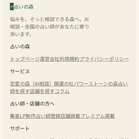
占いの森
悩みを、そっと相談できる森へ。AI
相談・全国の占い師があなたに寄り
添います。
占いの森
トップページ
運営会社
利用規約
プライバシーポリシー
サービス
恋愛の森（AI相談）
開運の杜
パワーストーンの森
占い
師を探す
店舗を探す
コラム
占い師・店舗の方へ
集客LP制作
占い師登録
店舗掲載
プレミアム掲載
サポート