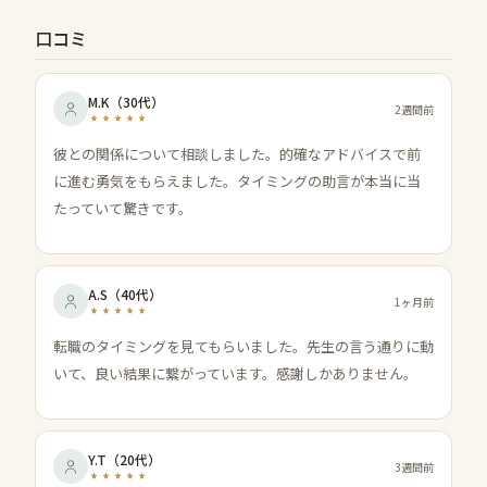
口コミ
M.K
（
30代
）
2週間前
彼との関係について相談しました。的確なアドバイスで前
に進む勇気をもらえました。タイミングの助言が本当に当
たっていて驚きです。
A.S
（
40代
）
1ヶ月前
転職のタイミングを見てもらいました。先生の言う通りに動
いて、良い結果に繋がっています。感謝しかありません。
Y.T
（
20代
）
3週間前