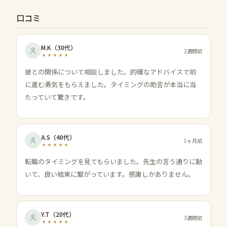
口コミ
M.K
（
30代
）
2週間前
彼との関係について相談しました。的確なアドバイスで前
に進む勇気をもらえました。タイミングの助言が本当に当
たっていて驚きです。
A.S
（
40代
）
1ヶ月前
転職のタイミングを見てもらいました。先生の言う通りに動
いて、良い結果に繋がっています。感謝しかありません。
Y.T
（
20代
）
3週間前