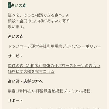
占いの森
悩みを、そっと相談できる森へ。AI
相談・全国の占い師があなたに寄り
添います。
占いの森
トップページ
運営会社
利用規約
プライバシーポリシー
サービス
恋愛の森（AI相談）
開運の杜
パワーストーンの森
占い
師を探す
店舗を探す
コラム
占い師・店舗の方へ
集客LP制作
占い師登録
店舗掲載
プレミアム掲載
サポート