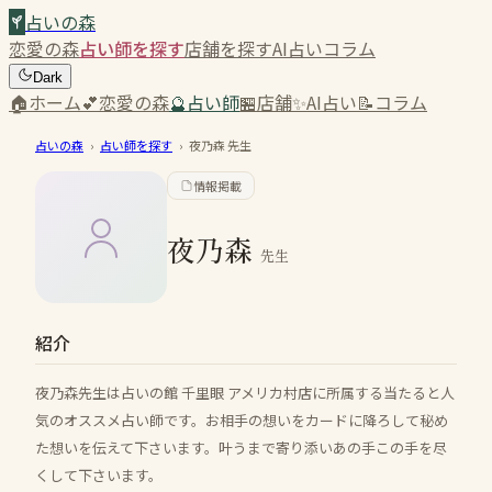
占いの森
恋愛の森
占い師を探す
店舗を探す
AI占い
コラム
Dark
🏠
ホーム
💕
恋愛の森
🔮
占い師
🏪
店舗
✨
AI占い
📝
コラム
占いの森
›
占い師を探す
›
夜乃森
先生
情報掲載
夜乃森
先生
紹介
夜乃森先生は占いの館 千里眼 アメリカ村店に所属する当たると人
気のオススメ占い師です。お相手の想いをカードに降ろして秘め
た想いを伝えて下さいます。叶うまで寄り添いあの手この手を尽
くして下さいます。