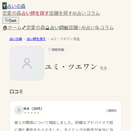
占いの森
恋愛の森
占い師を探す
店舗を探す
AI占い
コラム
Dark
🏠
ホーム
💕
恋愛の森
🔮
占い師
🏪
店舗
✨
AI占い
📝
コラム
占いの森
›
占い師を探す
›
ユミ・ツエワン
先生
情報掲載
ユミ・ツエワン
先生
口コミ
M.K
（
30代
）
2週間前
彼との関係について相談しました。的確なアドバイスで前
に進む勇気をもらえました。タイミングの助言が本当に当