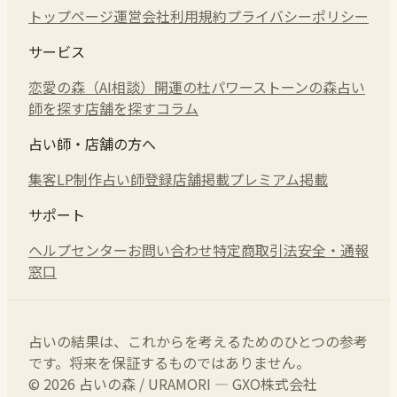
トップページ
運営会社
利用規約
プライバシーポリシー
サービス
恋愛の森（AI相談）
開運の杜
パワーストーンの森
占い
師を探す
店舗を探す
コラム
占い師・店舗の方へ
集客LP制作
占い師登録
店舗掲載
プレミアム掲載
サポート
ヘルプセンター
お問い合わせ
特定商取引法
安全・通報
窓口
占いの結果は、これからを考えるためのひとつの参考
です。将来を保証するものではありません。
© 2026 占いの森 / URAMORI — GXO株式会社