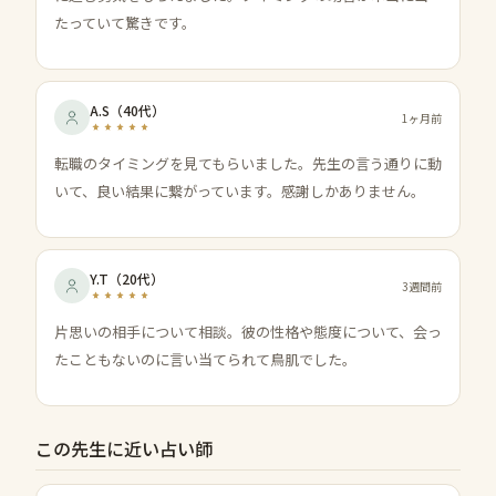
たっていて驚きです。
A.S
（
40代
）
1ヶ月前
転職のタイミングを見てもらいました。先生の言う通りに動
いて、良い結果に繋がっています。感謝しかありません。
Y.T
（
20代
）
3週間前
片思いの相手について相談。彼の性格や態度について、会っ
たこともないのに言い当てられて鳥肌でした。
この先生に近い占い師