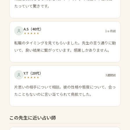
たっていて驚きです。
A.S
（
40代
）
1ヶ月前
転職のタイミングを見てもらいました。先生の言う通りに動
いて、良い結果に繋がっています。感謝しかありません。
Y.T
（
20代
）
3週間前
片思いの相手について相談。彼の性格や態度について、会っ
たこともないのに言い当てられて鳥肌でした。
この先生に近い占い師