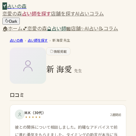
占いの森
恋愛の森
占い師を探す
店舗を探す
AI占い
コラム
Dark
🏠
ホーム
💕
恋愛の森
🔮
占い師
🏪
店舗
✨
AI占い
📝
コラム
占いの森
›
占い師を探す
›
新 海愛
先生
情報掲載
新 海愛
先生
口コミ
M.K
（
30代
）
2週間前
彼との関係について相談しました。的確なアドバイスで前
に進む勇気をもらえました。タイミングの助言が本当に当