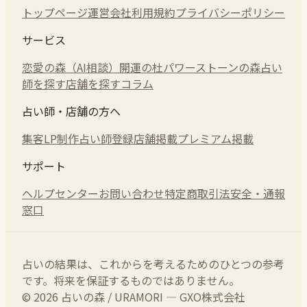
トップページ
運営会社
利用規約
プライバシーポリシー
サービス
恋愛の森（AI相談）
開運の杜
パワーストーンの森
占い
師を探す
店舗を探す
コラム
占い師・店舗の方へ
集客LP制作
占い師登録
店舗掲載
プレミアム掲載
サポート
ヘルプセンター
お問い合わせ
特定商取引法
安全・通報
窓口
占いの結果は、これからを考えるためのひとつの参考
です。将来を保証するものではありません。
© 2026 占いの森 / URAMORI — GXO株式会社