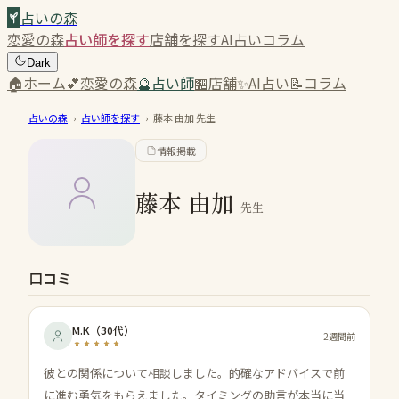
占いの森
恋愛の森
占い師を探す
店舗を探す
AI占い
コラム
Dark
🏠
ホーム
💕
恋愛の森
🔮
占い師
🏪
店舗
✨
AI占い
📝
コラム
占いの森
›
占い師を探す
›
藤本 由加
先生
情報掲載
藤本 由加
先生
口コミ
M.K
（
30代
）
2週間前
彼との関係について相談しました。的確なアドバイスで前
に進む勇気をもらえました。タイミングの助言が本当に当