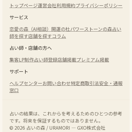
トップページ
運営会社
利用規約
プライバシーポリシー
サービス
恋愛の森（AI相談）
開運の杜
パワーストーンの森
占い
師を探す
店舗を探す
コラム
占い師・店舗の方へ
集客LP制作
占い師登録
店舗掲載
プレミアム掲載
サポート
ヘルプセンター
お問い合わせ
特定商取引法
安全・通報
窓口
占いの結果は、これからを考えるためのひとつの参考
です。将来を保証するものではありません。
© 2026 占いの森 / URAMORI — GXO株式会社