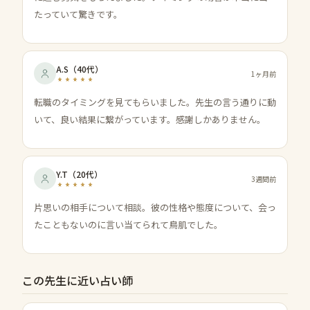
たっていて驚きです。
A.S
（
40代
）
1ヶ月前
転職のタイミングを見てもらいました。先生の言う通りに動
いて、良い結果に繋がっています。感謝しかありません。
Y.T
（
20代
）
3週間前
片思いの相手について相談。彼の性格や態度について、会っ
たこともないのに言い当てられて鳥肌でした。
この先生に近い占い師