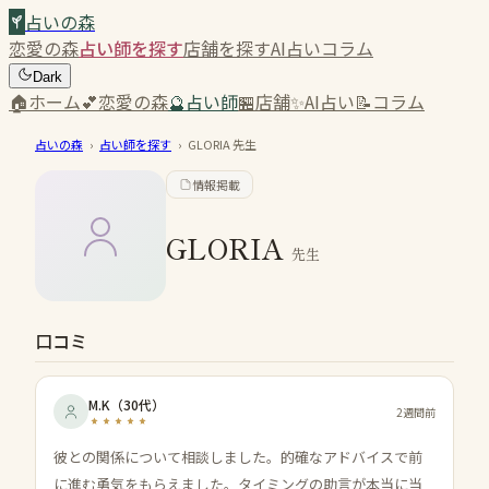
占いの森
恋愛の森
占い師を探す
店舗を探す
AI占い
コラム
Dark
🏠
ホーム
💕
恋愛の森
🔮
占い師
🏪
店舗
✨
AI占い
📝
コラム
占いの森
›
占い師を探す
›
GLORIA
先生
情報掲載
GLORIA
先生
口コミ
M.K
（
30代
）
2週間前
彼との関係について相談しました。的確なアドバイスで前
に進む勇気をもらえました。タイミングの助言が本当に当