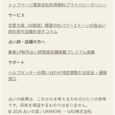
トップページ
運営会社
利用規約
プライバシーポリシー
サービス
恋愛の森（AI相談）
開運の杜
パワーストーンの森
占い
師を探す
店舗を探す
コラム
占い師・店舗の方へ
集客LP制作
占い師登録
店舗掲載
プレミアム掲載
サポート
ヘルプセンター
お問い合わせ
特定商取引法
安全・通報
窓口
占いの結果は、これからを考えるためのひとつの参考
です。将来を保証するものではありません。
© 2026 占いの森 / URAMORI — GXO株式会社