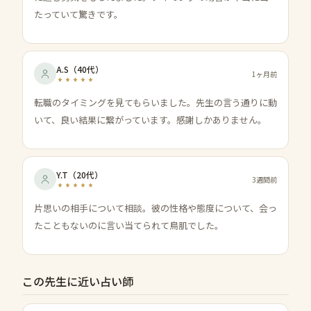
たっていて驚きです。
A.S
（
40代
）
1ヶ月前
転職のタイミングを見てもらいました。先生の言う通りに動
いて、良い結果に繋がっています。感謝しかありません。
Y.T
（
20代
）
3週間前
片思いの相手について相談。彼の性格や態度について、会っ
たこともないのに言い当てられて鳥肌でした。
この先生に近い占い師