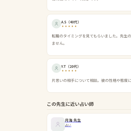
A.S
（
40代
）
転職のタイミングを見てもらいました。先生
ません。
Y.T
（
20代
）
片思いの相手について相談。彼の性格や態度
この先生に近い占い師
月海
先生
占い