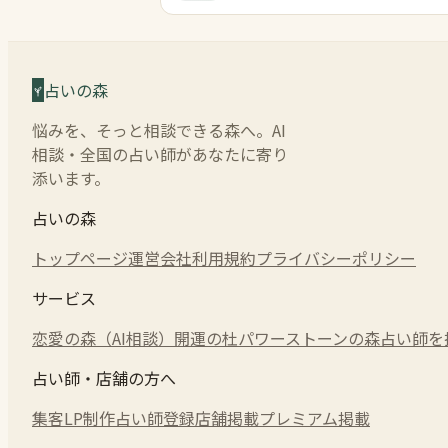
占いの森
悩みを、そっと相談できる森へ。AI
相談・全国の占い師があなたに寄り
添います。
占いの森
トップページ
運営会社
利用規約
プライバシーポリシー
サービス
恋愛の森（AI相談）
開運の杜
パワーストーンの森
占い師を
占い師・店舗の方へ
集客LP制作
占い師登録
店舗掲載
プレミアム掲載