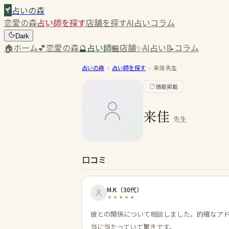
占いの森
恋愛の森
占い師を探す
店舗を探す
AI占い
コラム
Dark
🏠
ホーム
💕
恋愛の森
🔮
占い師
🏪
店舗
✨
AI占い
📝
コラム
占いの森
›
占い師を探す
›
来佳
先生
情報掲載
来佳
先生
口コミ
M.K
（
30代
）
彼との関係について相談しました。的確なア
当に当たっていて驚きです。