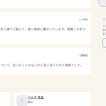
1ヶ月前
こ
の言う通りに動いて、良い結果に繋がっています。感謝しかあり
占
き
3週間前
について、会ったこともないのに言い当てられて鳥肌でした。
ハルカ
先生
占い