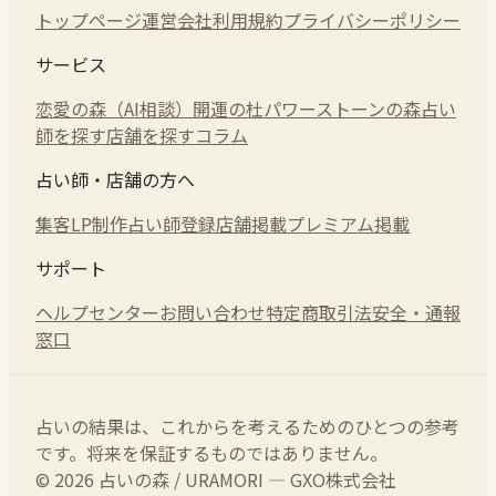
トップページ
運営会社
利用規約
プライバシーポリシー
サービス
恋愛の森（AI相談）
開運の杜
パワーストーンの森
占い
師を探す
店舗を探す
コラム
占い師・店舗の方へ
集客LP制作
占い師登録
店舗掲載
プレミアム掲載
サポート
ヘルプセンター
お問い合わせ
特定商取引法
安全・通報
窓口
占いの結果は、これからを考えるためのひとつの参考
です。将来を保証するものではありません。
© 2026 占いの森 / URAMORI — GXO株式会社