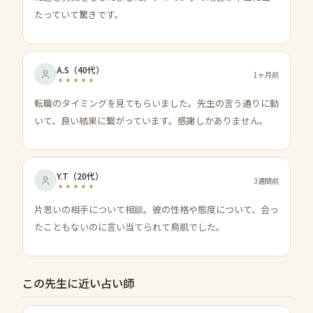
たっていて驚きです。
A.S
（
40代
）
1ヶ月前
転職のタイミングを見てもらいました。先生の言う通りに動
いて、良い結果に繋がっています。感謝しかありません。
Y.T
（
20代
）
3週間前
片思いの相手について相談。彼の性格や態度について、会っ
たこともないのに言い当てられて鳥肌でした。
この先生に近い占い師