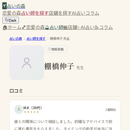
占いの森
恋愛の森
占い師を探す
店舗を探す
AI占い
コラム
Dark
🏠
ホーム
💕
恋愛の森
🔮
占い師
🏪
店舗
✨
AI占い
📝
コラム
占いの森
›
占い師を探す
›
棚橋伸子
先生
情報掲載
棚橋伸子
先生
口コミ
M.K
（
30代
）
2週間前
彼との関係について相談しました。的確なアドバイスで前
に進む勇気をもらえました。タイミングの助言が本当に当