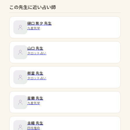
この先生に近い占い師
樋口 紫夕
先生
九星気学
山口
先生
タロット占い
樹里
先生
タロット占い
星蘭
先生
九星気学
圭織
先生
四柱推命