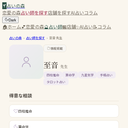
占いの森
恋愛の森
占い師を探す
店舗を探す
AI占い
コラム
Dark
🏠
ホーム
💕
恋愛の森
🔮
占い師
🏪
店舗
✨
AI占い
📝
コラム
占いの森
›
占い師を探す
›
至音
先生
情報掲載
至音
先生
四柱推命
算命学
九星気学
手相占い
タロット占い
得意な相談
四柱推命
算命学