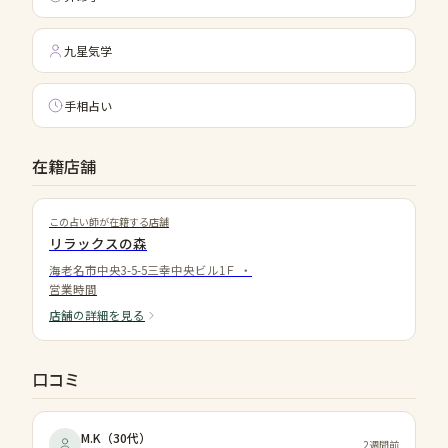
九星気学
手相占い
在籍店舗
この占い師が在籍する店舗
リラックスの森
海老名市中央3-5-5三幸中央ビル1Ｆ
・
営業時間
店舗の詳細を見る
口コミ
M.K
（
30代
）
2週間前