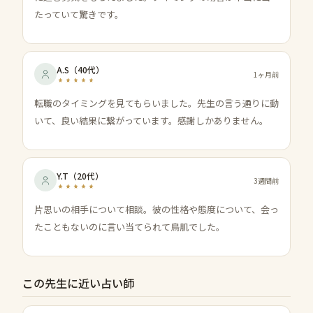
たっていて驚きです。
A.S
（
40代
）
1ヶ月前
転職のタイミングを見てもらいました。先生の言う通りに動
いて、良い結果に繋がっています。感謝しかありません。
Y.T
（
20代
）
3週間前
片思いの相手について相談。彼の性格や態度について、会っ
たこともないのに言い当てられて鳥肌でした。
この先生に近い占い師