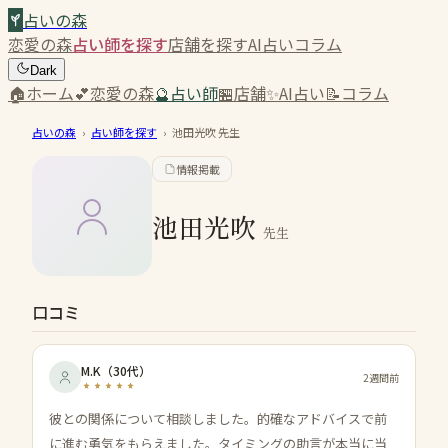
占いの森
恋愛の森
占い師を探す
店舗を探す
AI占い
コラム
Dark
🏠
ホーム
💕
恋愛の森
🔮
占い師
🏪
店舗
✨
AI占い
📝
コラム
占いの森
›
占い師を探す
›
池田光吹
先生
情報掲載
池田光吹
先生
口コミ
M.K
（
30代
）
2週間前
彼との関係について相談しました。的確なアドバイスで前
に進む勇気をもらえました。タイミングの助言が本当に当