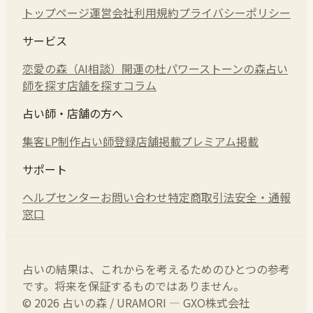
トップページ
運営会社
利用規約
プライバシーポリシー
サービス
恋愛の森（AI相談）
開運の杜
パワーストーンの森
占い
師を探す
店舗を探す
コラム
占い師・店舗の方へ
集客LP制作
占い師登録
店舗掲載
プレミアム掲載
サポート
ヘルプセンター
お問い合わせ
特定商取引法
安全・通報
窓口
占いの結果は、これからを考えるためのひとつの参考
です。将来を保証するものではありません。
© 2026 占いの森 / URAMORI — GXO株式会社