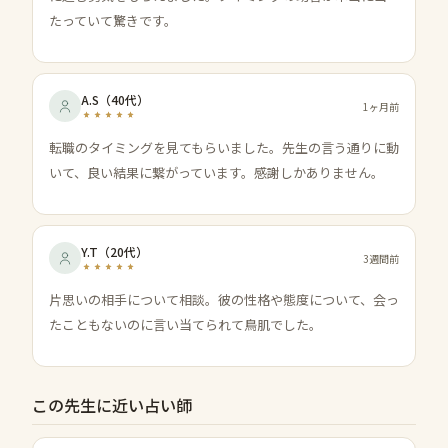
たっていて驚きです。
A.S
（
40代
）
1ヶ月前
転職のタイミングを見てもらいました。先生の言う通りに動
いて、良い結果に繋がっています。感謝しかありません。
Y.T
（
20代
）
3週間前
片思いの相手について相談。彼の性格や態度について、会っ
たこともないのに言い当てられて鳥肌でした。
この先生に近い占い師