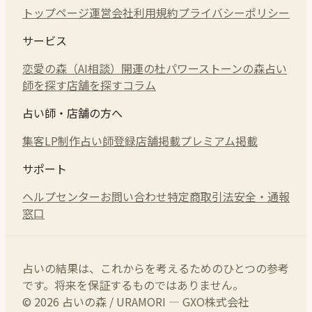
トップページ
運営会社
利用規約
プライバシーポリシー
サービス
恋愛の森（AI相談）
開運の杜
パワーストーンの森
占い
師を探す
店舗を探す
コラム
占い師・店舗の方へ
集客LP制作
占い師登録
店舗掲載
プレミアム掲載
サポート
ヘルプセンター
お問い合わせ
特定商取引法
安全・通報
窓口
占いの結果は、これからを考えるためのひとつの参考
です。将来を保証するものではありません。
© 2026 占いの森 / URAMORI — GXO株式会社