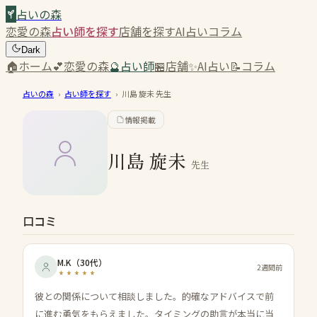
占いの森
恋愛の森
占い師を探す
店舗を探す
AI占い
コラム
Dark
🏠
ホーム
💕
恋愛の森
🔮
占い師
🏪
店舗
✨
AI占い
📝
コラム
占いの森
›
占い師を探す
›
川島 旋未
先生
情報掲載
川島 旋未
先生
口コミ
M.K
（
30代
）
2週間前
彼との関係について相談しました。的確なアドバイスで前
に進む勇気をもらえました。タイミングの助言が本当に当