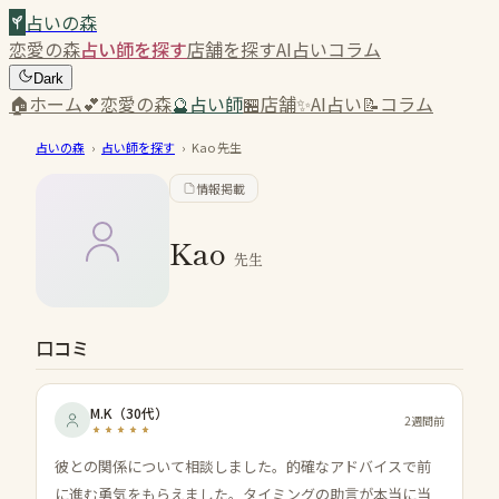
占いの森
恋愛の森
占い師を探す
店舗を探す
AI占い
コラム
Dark
🏠
ホーム
💕
恋愛の森
🔮
占い師
🏪
店舗
✨
AI占い
📝
コラム
占いの森
›
占い師を探す
›
Kao
先生
情報掲載
Kao
先生
口コミ
M.K
（
30代
）
2週間前
彼との関係について相談しました。的確なアドバイスで前
に進む勇気をもらえました。タイミングの助言が本当に当