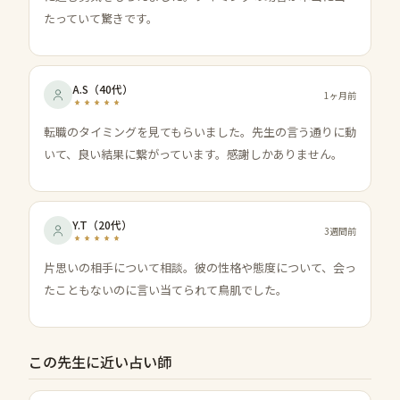
たっていて驚きです。
A.S
（
40代
）
1ヶ月前
転職のタイミングを見てもらいました。先生の言う通りに動
いて、良い結果に繋がっています。感謝しかありません。
Y.T
（
20代
）
3週間前
片思いの相手について相談。彼の性格や態度について、会っ
たこともないのに言い当てられて鳥肌でした。
この先生に近い占い師