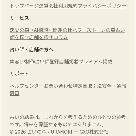
トップページ
運営会社
利用規約
プライバシーポリシー
サービス
恋愛の森（AI相談）
開運の杜
パワーストーンの森
占い
師を探す
店舗を探す
コラム
占い師・店舗の方へ
集客LP制作
占い師登録
店舗掲載
プレミアム掲載
サポート
ヘルプセンター
お問い合わせ
特定商取引法
安全・通報
窓口
占いの結果は、これからを考えるためのひとつの参考
です。将来を保証するものではありません。
© 2026 占いの森 / URAMORI — GXO株式会社