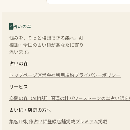
占いの森
悩みを、そっと相談できる森へ。AI
相談・全国の占い師があなたに寄り
添います。
占いの森
トップページ
運営会社
利用規約
プライバシーポリシー
サービス
恋愛の森（AI相談）
開運の杜
パワーストーンの森
占い師を
占い師・店舗の方へ
集客LP制作
占い師登録
店舗掲載
プレミアム掲載