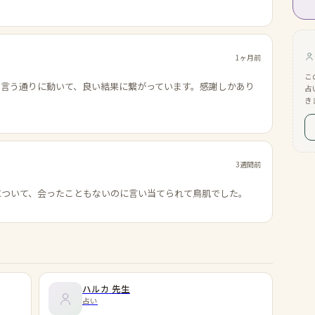
1ヶ月前
こ
の言う通りに動いて、良い結果に繋がっています。感謝しかあり
占
き
3週間前
について、会ったこともないのに言い当てられて鳥肌でした。
ハルカ
先生
占い