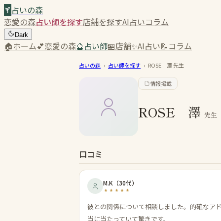
占いの森
恋愛の森
占い師を探す
店舗を探す
AI占い
コラム
Dark
🏠
ホーム
💕
恋愛の森
🔮
占い師
🏪
店舗
✨
AI占い
📝
コラム
占いの森
›
占い師を探す
›
ROSE 澤
先生
情報掲載
ROSE 澤
先生
口コミ
M.K
（
30代
）
彼との関係について相談しました。的確なア
当に当たっていて驚きです。