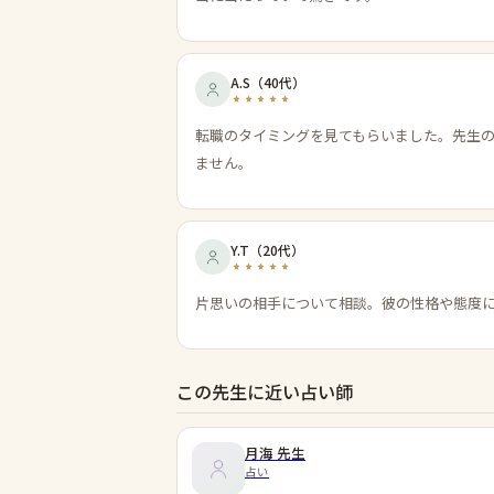
A.S
（
40代
）
転職のタイミングを見てもらいました。先生
ません。
Y.T
（
20代
）
片思いの相手について相談。彼の性格や態度
この先生に近い占い師
月海
先生
占い