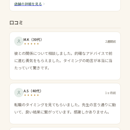
店舗の詳細を見る
口コミ
M.K
（
30代
）
2週間前
彼との関係について相談しました。的確なアドバイスで前
に進む勇気をもらえました。タイミングの助言が本当に当
たっていて驚きです。
A.S
（
40代
）
1ヶ月前
転職のタイミングを見てもらいました。先生の言う通りに動
いて、良い結果に繋がっています。感謝しかありません。