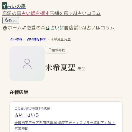
占いの森
恋愛の森
占い師を探す
店舗を探す
AI占い
コラム
Dark
🏠
ホーム
💕
恋愛の森
🔮
占い師
🏪
店舗
✨
AI占い
📝
コラム
占いの森
›
占い師を探す
›
未希夏聖
先生
情報掲載
未希夏聖
先生
在籍店舗
この占い師が在籍する店舗
占い さいら
大阪市天王寺区悲田院町10-48天王寺ＭＩＯプラザ館地下１階
・
営業時間