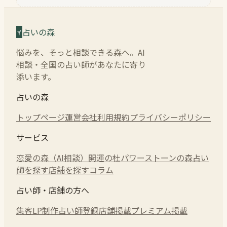
占いの森
悩みを、そっと相談できる森へ。AI
相談・全国の占い師があなたに寄り
添います。
占いの森
トップページ
運営会社
利用規約
プライバシーポリシー
サービス
恋愛の森（AI相談）
開運の杜
パワーストーンの森
占い
師を探す
店舗を探す
コラム
占い師・店舗の方へ
集客LP制作
占い師登録
店舗掲載
プレミアム掲載