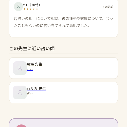
Y.T
（
20代
）
3週間前
片思いの相手について相談。彼の性格や態度について、会っ
たこともないのに言い当てられて鳥肌でした。
この先生に近い占い師
月海
先生
占い
ハルカ
先生
占い