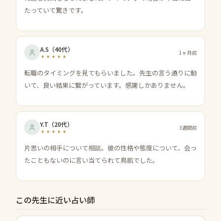
たっていて驚きです。
A.S
（
40代
）
1ヶ月前
転職のタイミングを見てもらいました。先生の言う通りに動
いて、良い結果に繋がっています。感謝しかありません。
Y.T
（
20代
）
3週間前
片思いの相手について相談。彼の性格や態度について、会っ
たこともないのに言い当てられて鳥肌でした。
この先生に近い占い師