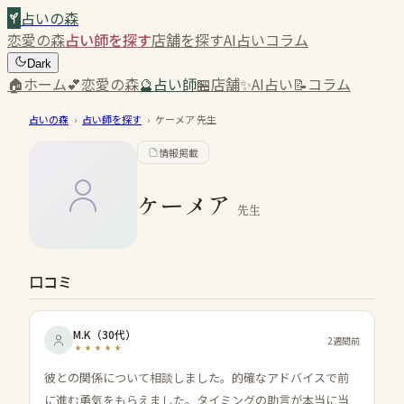
占いの森
恋愛の森
占い師を探す
店舗を探す
AI占い
コラム
Dark
🏠
ホーム
💕
恋愛の森
🔮
占い師
🏪
店舗
✨
AI占い
📝
コラム
占いの森
›
占い師を探す
›
ケーメア
先生
情報掲載
ケーメア
先生
口コミ
M.K
（
30代
）
2週間前
彼との関係について相談しました。的確なアドバイスで前
に進む勇気をもらえました。タイミングの助言が本当に当