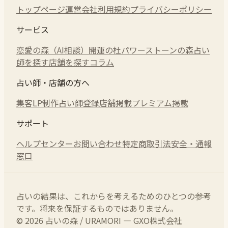
トップページ
運営会社
利用規約
プライバシーポリシー
サービス
恋愛の森（AI相談）
開運の杜
パワーストーンの森
占い
師を探す
店舗を探す
コラム
占い師・店舗の方へ
集客LP制作
占い師登録
店舗掲載
プレミアム掲載
サポート
ヘルプセンター
お問い合わせ
特定商取引法
安全・通報
窓口
占いの結果は、これからを考えるためのひとつの参考
です。将来を保証するものではありません。
© 2026 占いの森 / URAMORI — GXO株式会社