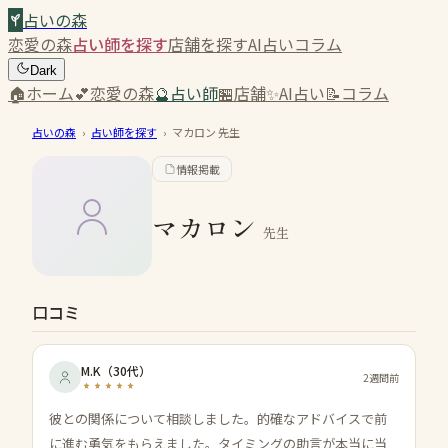
占いの森
恋愛の森
占い師を探す
店舗を探す
AI占い
コラム
Dark
🏠
ホーム
💕
恋愛の森
🔮
占い師
🏪
店舗
✨
AI占い
📝
コラム
占いの森
›
占い師を探す
›
マカロン
先生
情報掲載
マカロン
先生
口コミ
M.K
（
30代
）
2週間前
彼との関係について相談しました。的確なアドバイスで前
に進む勇気をもらえました。タイミングの助言が本当に当