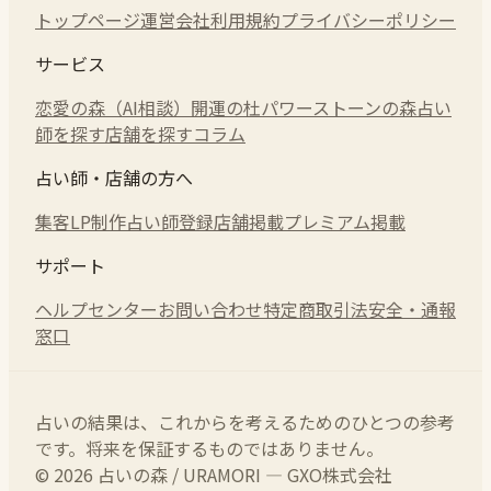
トップページ
運営会社
利用規約
プライバシーポリシー
サービス
恋愛の森（AI相談）
開運の杜
パワーストーンの森
占い
師を探す
店舗を探す
コラム
占い師・店舗の方へ
集客LP制作
占い師登録
店舗掲載
プレミアム掲載
サポート
ヘルプセンター
お問い合わせ
特定商取引法
安全・通報
窓口
占いの結果は、これからを考えるためのひとつの参考
です。将来を保証するものではありません。
© 2026 占いの森 / URAMORI — GXO株式会社