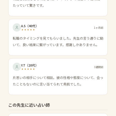
たっていて驚きです。
A.S
（
40代
）
1ヶ月前
転職のタイミングを見てもらいました。先生の言う通りに動
いて、良い結果に繋がっています。感謝しかありません。
Y.T
（
20代
）
3週間前
片思いの相手について相談。彼の性格や態度について、会っ
たこともないのに言い当てられて鳥肌でした。
この先生に近い占い師