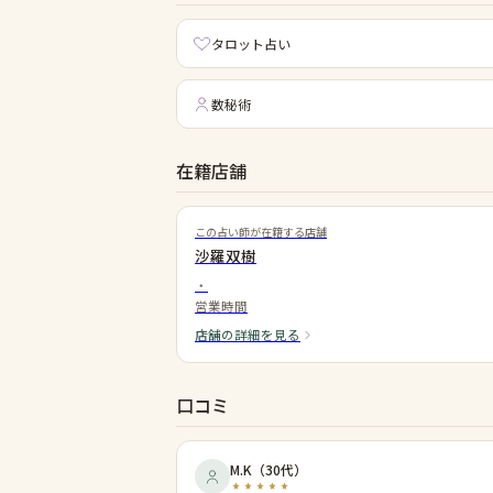
タロット占い
数秘術
在籍店舗
この占い師が在籍する店舗
沙羅双樹
・
営業時間
店舗の詳細を見る
口コミ
M.K
（
30代
）