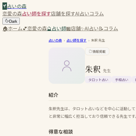
占いの森
恋愛の森
占い師を探す
店舗を探す
AI占い
コラム
Dark
🏠
ホーム
💕
恋愛の森
🔮
占い師
🏪
店舗
✨
AI占い
📝
コラム
占いの森
›
占い師を探す
›
朱釈
先生
情報掲載
朱釈
先生
タロット占い
手相占い
紹介
朱釈先生は、タロット占いなどを中心に活動して
と非常に幅広く担当しており信頼できる先生です
得意な相談