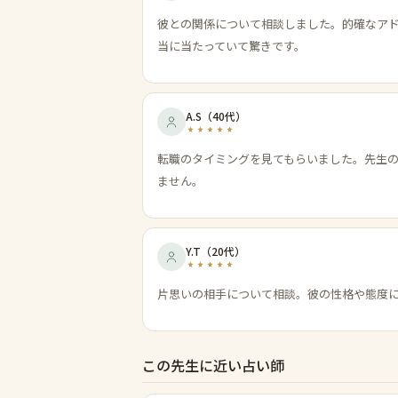
彼との関係について相談しました。的確なア
当に当たっていて驚きです。
A.S
（
40代
）
転職のタイミングを見てもらいました。先生
ません。
Y.T
（
20代
）
片思いの相手について相談。彼の性格や態度
この先生に近い占い師