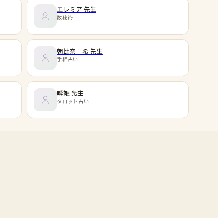
エレミア
先生
数秘術
朝比奈 希
先生
手相占い
瞬姫
先生
タロット占い