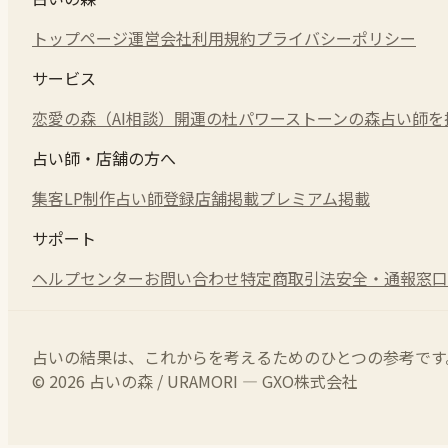
トップページ
運営会社
利用規約
プライバシーポリシー
サービス
恋愛の森（AI相談）
開運の杜
パワーストーンの森
占い師を
占い師・店舗の方へ
集客LP制作
占い師登録
店舗掲載
プレミアム掲載
サポート
ヘルプセンター
お問い合わせ
特定商取引法
安全・通報窓口
占いの結果は、これからを考えるためのひとつの参考です
© 2026 占いの森 / URAMORI — GXO株式会社