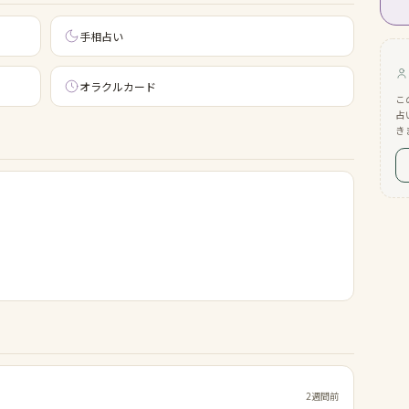
手相占い
オラクルカード
こ
占
き
2週間前