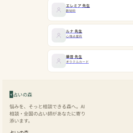
エレミア
先生
数秘術
ルナ
先生
心理占星術
華音
先生
オラクルカード
占いの森
悩みを、そっと相談できる森へ。AI
相談・全国の占い師があなたに寄り
添います。
占いの森