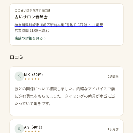
この占い師が在籍する店舗
占いサロン青琴会
神奈川県川崎市川崎区駅前本町8番地 DICE7階
・
川崎駅
営業時間
11:00〜19:30
店舗の詳細を見る
口コミ
M.K
（
30代
）
2週間前
彼との関係について相談しました。的確なアドバイスで前
に進む勇気をもらえました。タイミングの助言が本当に当
たっていて驚きです。
A.S
（
40代
）
1ヶ月前