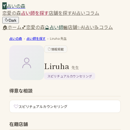
占いの森
恋愛の森
占い師を探す
店舗を探す
AI占い
コラム
Dark
🏠
ホーム
💕
恋愛の森
🔮
占い師
🏪
店舗
✨
AI占い
📝
コラム
占いの森
›
占い師を探す
›
Liruha
先生
情報掲載
Liruha
先生
スピリチュアルカウンセリング
得意な相談
スピリチュアルカウンセリング
在籍店舗