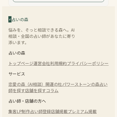
占いの森
悩みを、そっと相談できる森へ。AI
相談・全国の占い師があなたに寄り
添います。
占いの森
トップページ
運営会社
利用規約
プライバシーポリシー
サービス
恋愛の森（AI相談）
開運の杜
パワーストーンの森
占い
師を探す
店舗を探す
コラム
占い師・店舗の方へ
集客LP制作
占い師登録
店舗掲載
プレミアム掲載