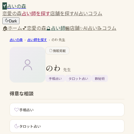
占いの森
恋愛の森
占い師を探す
店舗を探す
AI占い
コラム
Dark
🏠
ホーム
💕
恋愛の森
🔮
占い師
🏪
店舗
✨
AI占い
📝
コラム
占いの森
›
占い師を探す
›
のわ
先生
情報掲載
のわ
先生
手相占い
タロット占い
数秘術
得意な相談
手相占い
タロット占い