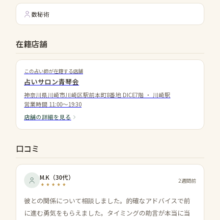
数秘術
在籍店舗
この占い師が在籍する店舗
占いサロン青琴会
神奈川県川崎市川崎区駅前本町8番地 DICE7階
・
川崎駅
営業時間
11:00〜19:30
店舗の詳細を見る
口コミ
M.K
（
30代
）
2週間前
彼との関係について相談しました。的確なアドバイスで前
に進む勇気をもらえました。タイミングの助言が本当に当