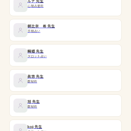
ルナ
先生
心理占星術
朝比奈 希
先生
手相占い
瞬姫
先生
タロット占い
眞悠
先生
数秘術
旭
先生
数秘術
koji
先生