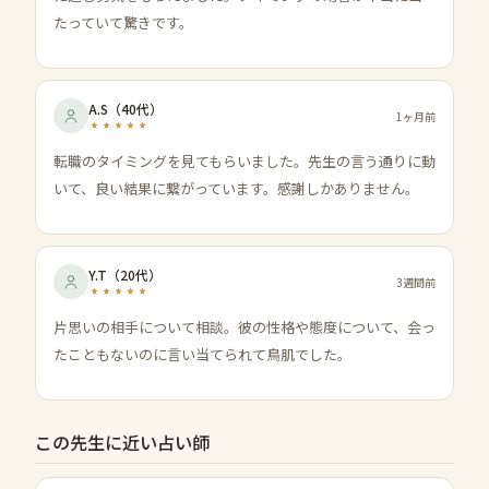
たっていて驚きです。
A.S
（
40代
）
1ヶ月前
転職のタイミングを見てもらいました。先生の言う通りに動
いて、良い結果に繋がっています。感謝しかありません。
Y.T
（
20代
）
3週間前
片思いの相手について相談。彼の性格や態度について、会っ
たこともないのに言い当てられて鳥肌でした。
この先生に近い占い師