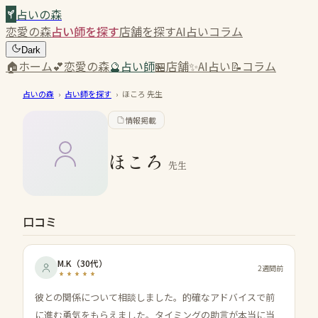
占いの森
恋愛の森
占い師を探す
店舗を探す
AI占い
コラム
Dark
🏠
ホーム
💕
恋愛の森
🔮
占い師
🏪
店舗
✨
AI占い
📝
コラム
占いの森
›
占い師を探す
›
ほころ
先生
情報掲載
ほころ
先生
口コミ
M.K
（
30代
）
2週間前
彼との関係について相談しました。的確なアドバイスで前
に進む勇気をもらえました。タイミングの助言が本当に当