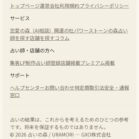
トップページ
運営会社
利用規約
プライバシーポリシー
サービス
恋愛の森（AI相談）
開運の杜
パワーストーンの森
占い
師を探す
店舗を探す
コラム
占い師・店舗の方へ
集客LP制作
占い師登録
店舗掲載
プレミアム掲載
サポート
ヘルプセンター
お問い合わせ
特定商取引法
安全・通報
窓口
占いの結果は、これからを考えるためのひとつの参考
です。将来を保証するものではありません。
© 2026 占いの森 / URAMORI — GXO株式会社