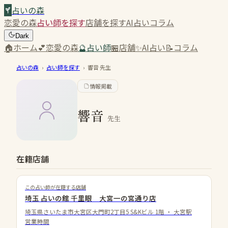
占いの森
恋愛の森
占い師を探す
店舗を探す
AI占い
コラム
Dark
🏠
ホーム
💕
恋愛の森
🔮
占い師
🏪
店舗
✨
AI占い
📝
コラム
占いの森
›
占い師を探す
›
響音
先生
情報掲載
響音
先生
在籍店舗
この占い師が在籍する店舗
埼玉 占いの館 千里眼 大宮一の宮通り店
埼玉県さいたま市大宮区大門町2丁目5 S&Kビル 1階
・
大宮駅
営業時間