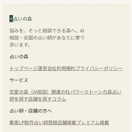
占いの森
悩みを、そっと相談できる森へ。AI
相談・全国の占い師があなたに寄り
添います。
占いの森
トップページ
運営会社
利用規約
プライバシーポリシー
サービス
恋愛の森（AI相談）
開運の杜
パワーストーンの森
占い
師を探す
店舗を探す
コラム
占い師・店舗の方へ
集客LP制作
占い師登録
店舗掲載
プレミアム掲載