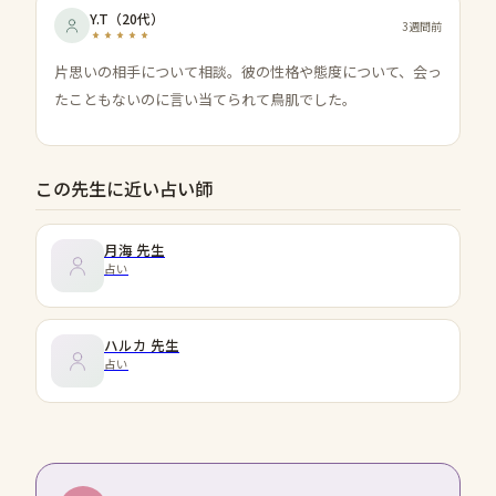
Y.T
（
20代
）
3週間前
片思いの相手について相談。彼の性格や態度について、会っ
たこともないのに言い当てられて鳥肌でした。
この先生に近い占い師
月海
先生
占い
ハルカ
先生
占い