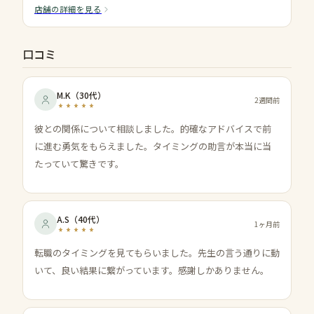
店舗の詳細を見る
口コミ
M.K
（
30代
）
2週間前
彼との関係について相談しました。的確なアドバイスで前
に進む勇気をもらえました。タイミングの助言が本当に当
たっていて驚きです。
A.S
（
40代
）
1ヶ月前
転職のタイミングを見てもらいました。先生の言う通りに動
いて、良い結果に繋がっています。感謝しかありません。