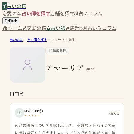
占いの森
恋愛の森
占い師を探す
店舗を探す
AI占い
コラム
Dark
🏠
ホーム
💕
恋愛の森
🔮
占い師
🏪
店舗
✨
AI占い
📝
コラム
占いの森
›
占い師を探す
›
アマーリア
先生
情報掲載
アマーリア
先生
口コミ
M.K
（
30代
）
2週間前
彼との関係について相談しました。的確なアドバイスで前
に進む勇気をもらえました。タイミングの助言が本当に当