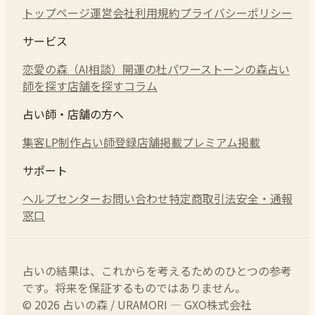
トップページ
運営会社
利用規約
プライバシーポリシー
サービス
恋愛の森（AI相談）
開運の杜
パワーストーンの森
占い
師を探す
店舗を探す
コラム
占い師・店舗の方へ
集客LP制作
占い師登録
店舗掲載
プレミアム掲載
サポート
ヘルプセンター
お問い合わせ
特定商取引法
安全・通報
窓口
占いの結果は、これからを考えるためのひとつの参考
です。将来を保証するものではありません。
© 2026 占いの森 / URAMORI — GXO株式会社