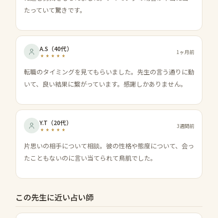
たっていて驚きです。
A.S
（
40代
）
1ヶ月前
転職のタイミングを見てもらいました。先生の言う通りに動
いて、良い結果に繋がっています。感謝しかありません。
Y.T
（
20代
）
3週間前
片思いの相手について相談。彼の性格や態度について、会っ
たこともないのに言い当てられて鳥肌でした。
この先生に近い占い師