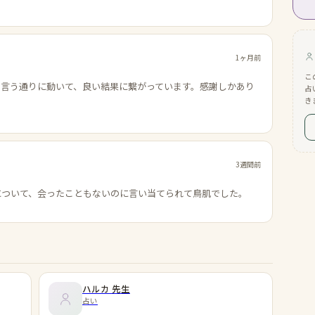
1ヶ月前
こ
の言う通りに動いて、良い結果に繋がっています。感謝しかあり
占
き
3週間前
について、会ったこともないのに言い当てられて鳥肌でした。
ハルカ
先生
占い