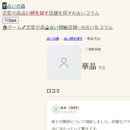
占いの森
恋愛の森
占い師を探す
店舗を探す
AI占い
コラム
Dark
🏠
ホーム
💕
恋愛の森
🔮
占い師
🏪
店舗
✨
AI占い
📝
コラム
占いの森
›
占い師を探す
›
華晶
先生
情報掲載
華晶
先生
口コミ
M.K
（
30代
）
彼との関係について相談しました。的確なア
当に当たっていて驚きです。