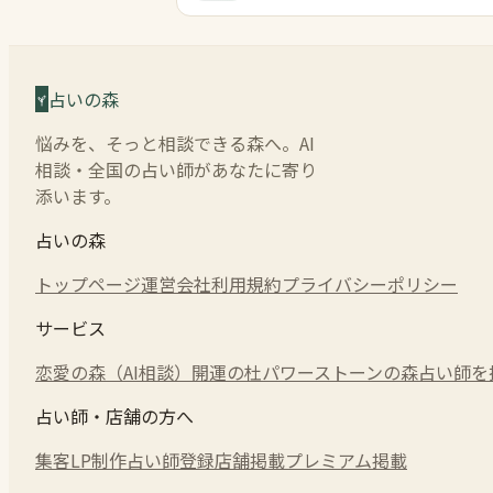
占いの森
悩みを、そっと相談できる森へ。AI
相談・全国の占い師があなたに寄り
添います。
占いの森
トップページ
運営会社
利用規約
プライバシーポリシー
サービス
恋愛の森（AI相談）
開運の杜
パワーストーンの森
占い師を
占い師・店舗の方へ
集客LP制作
占い師登録
店舗掲載
プレミアム掲載