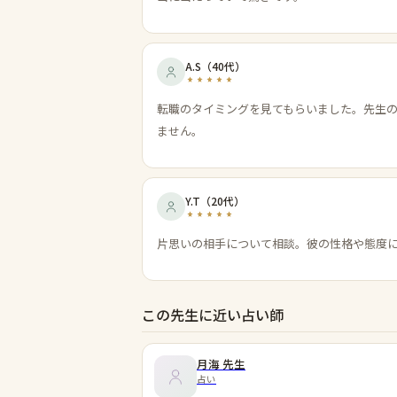
A.S
（
40代
）
転職のタイミングを見てもらいました。先生
ません。
Y.T
（
20代
）
片思いの相手について相談。彼の性格や態度
この先生に近い占い師
月海
先生
占い