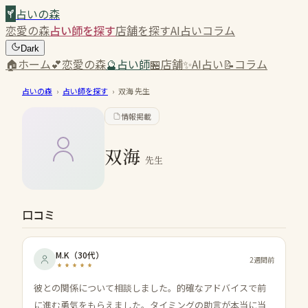
占いの森
恋愛の森
占い師を探す
店舗を探す
AI占い
コラム
Dark
🏠
ホーム
💕
恋愛の森
🔮
占い師
🏪
店舗
✨
AI占い
📝
コラム
占いの森
›
占い師を探す
›
双海
先生
情報掲載
双海
先生
口コミ
M.K
（
30代
）
2週間前
彼との関係について相談しました。的確なアドバイスで前
に進む勇気をもらえました。タイミングの助言が本当に当