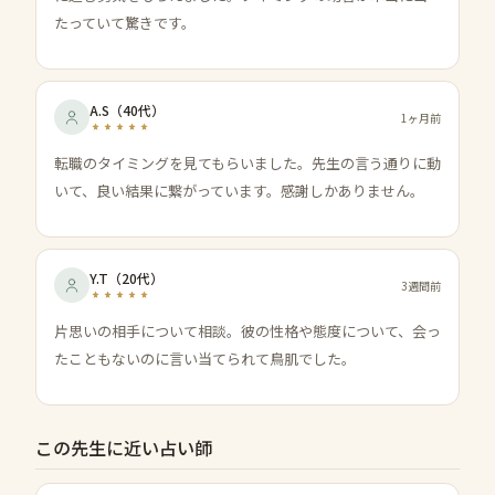
たっていて驚きです。
A.S
（
40代
）
1ヶ月前
転職のタイミングを見てもらいました。先生の言う通りに動
いて、良い結果に繋がっています。感謝しかありません。
Y.T
（
20代
）
3週間前
片思いの相手について相談。彼の性格や態度について、会っ
たこともないのに言い当てられて鳥肌でした。
この先生に近い占い師