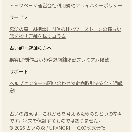
トップページ
運営会社
利用規約
プライバシーポリシー
サービス
恋愛の森（AI相談）
開運の杜
パワーストーンの森
占い
師を探す
店舗を探す
コラム
占い師・店舗の方へ
集客LP制作
占い師登録
店舗掲載
プレミアム掲載
サポート
ヘルプセンター
お問い合わせ
特定商取引法
安全・通報
窓口
占いの結果は、これからを考えるためのひとつの参考
です。将来を保証するものではありません。
© 2026 占いの森 / URAMORI — GXO株式会社