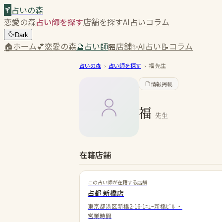
占いの森
恋愛の森
占い師を探す
店舗を探す
AI占い
コラム
Dark
🏠
ホーム
💕
恋愛の森
🔮
占い師
🏪
店舗
✨
AI占い
📝
コラム
占いの森
›
占い師を探す
›
福
先生
情報掲載
福
先生
在籍店舗
この占い師が在籍する店舗
占都 新橋店
東京都港区新橋2-16-1ﾆｭｰ新橋ﾋﾞﾙ
・
営業時間