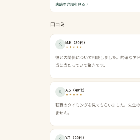
店舗の詳細を見る
口コミ
M.K
（
30代
）
彼との関係について相談しました。的確なア
当に当たっていて驚きです。
A.S
（
40代
）
転職のタイミングを見てもらいました。先生
ません。
Y.T
（
20代
）