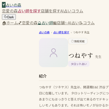
占いの森
恋愛の森
占い師を探す
店舗を探す
AI占い
コラム
Dark
🏠
ホーム
💕
恋愛の森
🔮
占い師
🏪
店舗
✨
AI占い
📝
コラム
占いの森
›
占い師を探す
›
つねやす
先生
情報掲載
つねやす
先生
タロット占い
紹介
つねやす（ツネヤス）先生は、開運館E&E 渋谷
日に在籍しています。 タロットリーディングに
あまりにもはっきりと答えが出て来るのでドキッ
しいモノもあります。それは怖いモノが分かるか