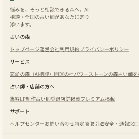
悩みを、そっと相談できる森へ。AI
相談・全国の占い師があなたに寄り
添います。
占いの森
トップページ
運営会社
利用規約
プライバシーポリシー
サービス
恋愛の森（AI相談）
開運の杜
パワーストーンの森
占い師を
占い師・店舗の方へ
集客LP制作
占い師登録
店舗掲載
プレミアム掲載
サポート
ヘルプセンター
お問い合わせ
特定商取引法
安全・通報窓口