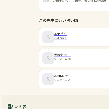
片思いの相手について相談。彼の性格や態度
この先生に近い占い師
ルナ
先生
心理占星術
天の命
先生
易占い（周易）
JUNKO
先生
タロット占い
占いの森