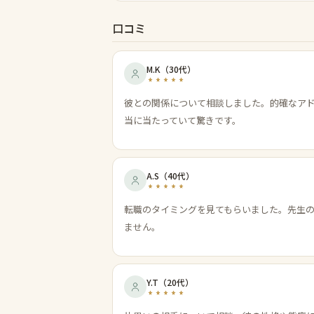
口コミ
M.K
（
30代
）
彼との関係について相談しました。的確なア
当に当たっていて驚きです。
A.S
（
40代
）
転職のタイミングを見てもらいました。先生
ません。
Y.T
（
20代
）