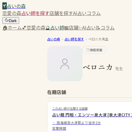
占いの森
恋愛の森
占い師を探す
店舗を探す
AI占い
コラム
Dark
🏠
ホーム
💕
恋愛の森
🔮
占い師
🏪
店舗
✨
AI占い
📝
コラム
占いの森
›
占い師を探す
›
ベロニカ
先生
情報掲載
ベロニカ
先生
在籍店舗
この占い師が在籍する店舗
占い館 円相・エンソー泉大津 [泉大津CITY 
・
南海線泉大津駅より徒歩1分
営業時間