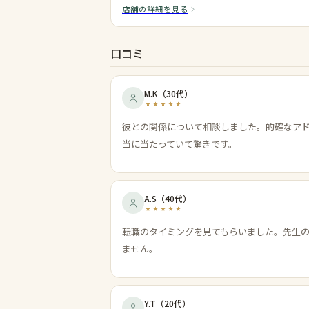
店舗の詳細を見る
口コミ
M.K
（
30代
）
彼との関係について相談しました。的確なア
当に当たっていて驚きです。
A.S
（
40代
）
転職のタイミングを見てもらいました。先生
ません。
Y.T
（
20代
）