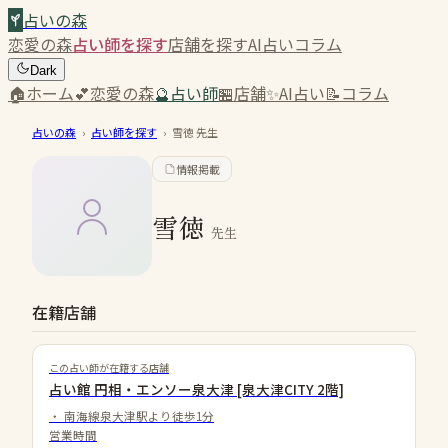
占いの森
恋愛の森
占い師を探す
店舗を探す
AI占い
コラム
Dark
🏠
ホーム
💕
恋愛の森
🔮
占い師
🏪
店舗
✨
AI占い
📝
コラム
占いの森
›
占い師を探す
›
雪徳
先生
情報掲載
雪徳
先生
在籍店舗
この占い師が在籍する店舗
占い館 円相・エンソー泉大津 [泉大津CITY 2階]
・
南海線泉大津駅より徒歩1分
営業時間