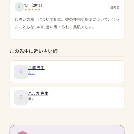
Y.T
（
20代
）
3週間前
片思いの相手について相談。彼の性格や態度について、会っ
たこともないのに言い当てられて鳥肌でした。
この先生に近い占い師
月海
先生
占い
ハルカ
先生
占い