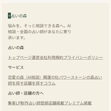
占いの森
悩みを、そっと相談できる森へ。AI
相談・全国の占い師があなたに寄り
添います。
占いの森
トップページ
運営会社
利用規約
プライバシーポリシー
サービス
恋愛の森（AI相談）
開運の杜
パワーストーンの森
占い
師を探す
店舗を探す
コラム
占い師・店舗の方へ
集客LP制作
占い師登録
店舗掲載
プレミアム掲載