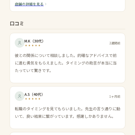
店舗の詳細を見る
口コミ
M.K
（
30代
）
2週間前
彼との関係について相談しました。的確なアドバイスで前
に進む勇気をもらえました。タイミングの助言が本当に当
たっていて驚きです。
A.S
（
40代
）
1ヶ月前
転職のタイミングを見てもらいました。先生の言う通りに動
いて、良い結果に繋がっています。感謝しかありません。