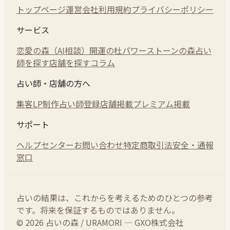
トップページ
運営会社
利用規約
プライバシーポリシー
サービス
恋愛の森（AI相談）
開運の杜
パワーストーンの森
占い
師を探す
店舗を探す
コラム
占い師・店舗の方へ
集客LP制作
占い師登録
店舗掲載
プレミアム掲載
サポート
ヘルプセンター
お問い合わせ
特定商取引法
安全・通報
窓口
占いの結果は、これからを考えるためのひとつの参考
です。将来を保証するものではありません。
© 2026 占いの森 / URAMORI — GXO株式会社