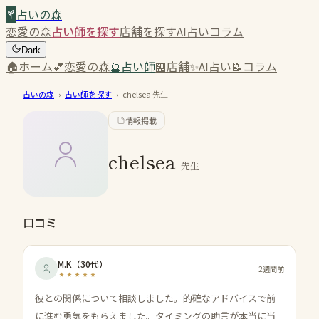
占いの森
恋愛の森
占い師を探す
店舗を探す
AI占い
コラム
Dark
🏠
ホーム
💕
恋愛の森
🔮
占い師
🏪
店舗
✨
AI占い
📝
コラム
占いの森
›
占い師を探す
›
chelsea
先生
情報掲載
chelsea
先生
口コミ
M.K
（
30代
）
2週間前
彼との関係について相談しました。的確なアドバイスで前
に進む勇気をもらえました。タイミングの助言が本当に当