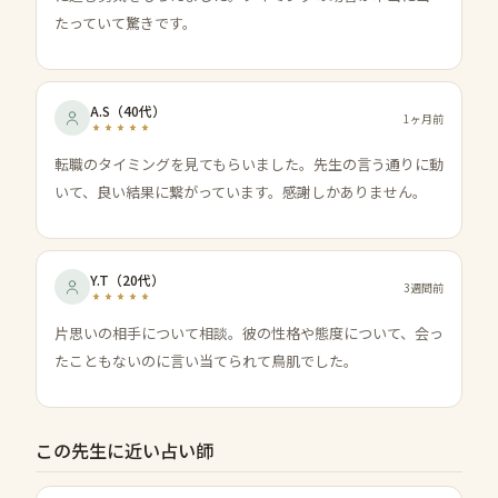
たっていて驚きです。
A.S
（
40代
）
1ヶ月前
転職のタイミングを見てもらいました。先生の言う通りに動
いて、良い結果に繋がっています。感謝しかありません。
Y.T
（
20代
）
3週間前
片思いの相手について相談。彼の性格や態度について、会っ
たこともないのに言い当てられて鳥肌でした。
この先生に近い占い師