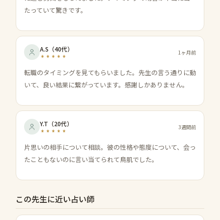
たっていて驚きです。
A.S
（
40代
）
1ヶ月前
転職のタイミングを見てもらいました。先生の言う通りに動
いて、良い結果に繋がっています。感謝しかありません。
Y.T
（
20代
）
3週間前
片思いの相手について相談。彼の性格や態度について、会っ
たこともないのに言い当てられて鳥肌でした。
この先生に近い占い師