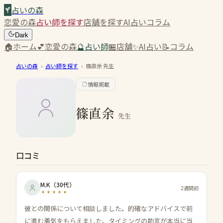
占いの森
恋愛の森
占い師を探す
店舗を探す
AI占い
コラム
Dark
🏠
ホーム
💕
恋愛の森
🔮
占い師
🏪
店舗
✨
AI占い
📝
コラム
占いの森
›
占い師を探す
›
篠直余
先生
情報掲載
篠直余
先生
口コミ
M.K
（
30代
）
2週間前
彼との関係について相談しました。的確なアドバイスで前
に進む勇気をもらえました。タイミングの助言が本当に当