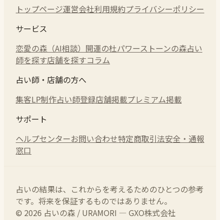
トップページ
運営会社
利用規約
プライバシーポリシー
サービス
恋愛の森（AI相談）
開運の杜
パワーストーンの森
占い
師を探す
店舗を探す
コラム
占い師・店舗の方へ
集客LP制作
占い師登録
店舗掲載
プレミアム掲載
サポート
ヘルプセンター
お問い合わせ
特定商取引法
安全・通報
窓口
占いの結果は、これからを考えるためのひとつの参考
です。将来を保証するものではありません。
© 2026 占いの森 / URAMORI — GXO株式会社