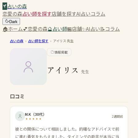
占いの森
恋愛の森
占い師を探す
店舗を探す
AI占い
コラム
Dark
🏠
ホーム
💕
恋愛の森
🔮
占い師
🏪
店舗
✨
AI占い
📝
コラム
占いの森
›
占い師を探す
›
アイリス
先生
情報掲載
アイリス
先生
口コミ
M.K
（
30代
）
2週間前
彼との関係について相談しました。的確なアドバイスで前
に進む勇気をもらえました。タイミングの助言が本当に当