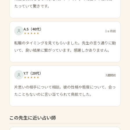
たっていて驚きです。
A.S
（
40代
）
1ヶ月前
転職のタイミングを見てもらいました。先生の言う通りに動
いて、良い結果に繋がっています。感謝しかありません。
Y.T
（
20代
）
3週間前
片思いの相手について相談。彼の性格や態度について、会っ
たこともないのに言い当てられて鳥肌でした。
この先生に近い占い師