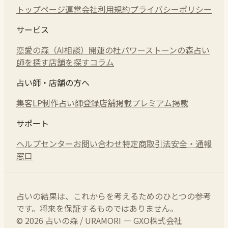
トップページ
運営会社
利用規約
プライバシーポリシー
サービス
恋愛の森（AI相談）
開運の杜
パワーストーンの森
占い
師を探す
店舗を探す
コラム
占い師・店舗の方へ
集客LP制作
占い師登録
店舗掲載
プレミアム掲載
サポート
ヘルプセンター
お問い合わせ
特定商取引法
安全・通報
窓口
占いの結果は、これからを考えるためのひとつの参考
です。将来を保証するものではありません。
© 2026 占いの森 / URAMORI — GXO株式会社