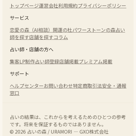
トップページ
運営会社
利用規約
プライバシーポリシー
サービス
恋愛の森（AI相談）
開運の杜
パワーストーンの森
占い
師を探す
店舗を探す
コラム
占い師・店舗の方へ
集客LP制作
占い師登録
店舗掲載
プレミアム掲載
サポート
ヘルプセンター
お問い合わせ
特定商取引法
安全・通報
窓口
占いの結果は、これからを考えるためのひとつの参考
です。将来を保証するものではありません。
© 2026 占いの森 / URAMORI — GXO株式会社