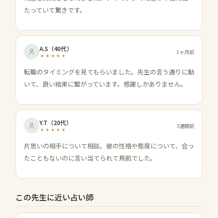
たっていて驚きです。
A.S
（
40代
）
1ヶ月前
転職のタイミングを見てもらいました。先生の言う通りに動
いて、良い結果に繋がっています。感謝しかありません。
Y.T
（
20代
）
3週間前
片思いの相手について相談。彼の性格や態度について、会っ
たこともないのに言い当てられて鳥肌でした。
この先生に近い占い師