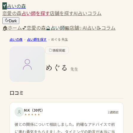
占いの森
恋愛の森
占い師を探す
店舗を探す
AI占い
コラム
Dark
🏠
ホーム
💕
恋愛の森
🔮
占い師
🏪
店舗
✨
AI占い
📝
コラム
占いの森
›
占い師を探す
›
めぐる
先生
情報掲載
めぐる
先生
口コミ
M.K
（
30代
）
2週間前
彼との関係について相談しました。的確なアドバイスで前
に進む勇気をもらえました。タイミングの助言が本当に当