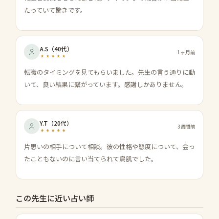
たっていて驚きです。
A.S
（
40代
）
1ヶ月前
転職のタイミングを見てもらいました。先生の言う通りに動
いて、良い結果に繋がっています。感謝しかありません。
Y.T
（
20代
）
3週間前
片思いの相手について相談。彼の性格や態度について、会っ
たこともないのに言い当てられて鳥肌でした。
この先生に近い占い師