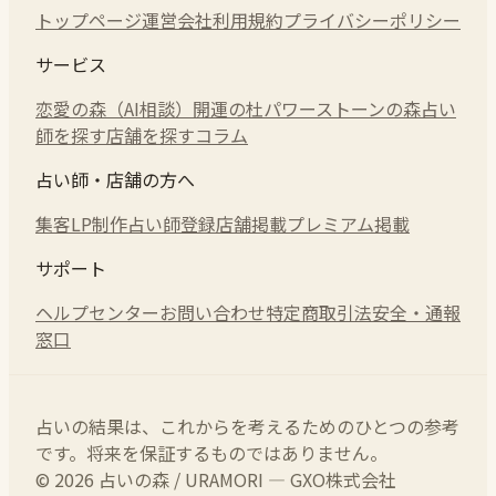
トップページ
運営会社
利用規約
プライバシーポリシー
サービス
恋愛の森（AI相談）
開運の杜
パワーストーンの森
占い
師を探す
店舗を探す
コラム
占い師・店舗の方へ
集客LP制作
占い師登録
店舗掲載
プレミアム掲載
サポート
ヘルプセンター
お問い合わせ
特定商取引法
安全・通報
窓口
占いの結果は、これからを考えるためのひとつの参考
です。将来を保証するものではありません。
© 2026 占いの森 / URAMORI — GXO株式会社