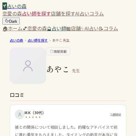
占いの森
恋愛の森
占い師を探す
店舗を探す
AI占い
コラム
Dark
🏠
ホーム
💕
恋愛の森
🔮
占い師
🏪
店舗
✨
AI占い
📝
コラム
占いの森
›
占い師を探す
›
あやこ
先生
情報掲載
あやこ
先生
口コミ
M.K
（
30代
）
2週間前
彼との関係について相談しました。的確なアドバイスで前
に進む勇気をもらえました。タイミングの助言が本当に当