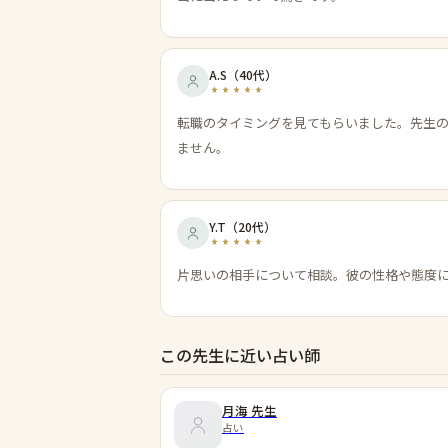
A.S
（
40代
）
転職のタイミングを見てもらいました。先生
ません。
Y.T
（
20代
）
片思いの相手について相談。彼の性格や態度
この先生に近い占い師
月海
先生
占い