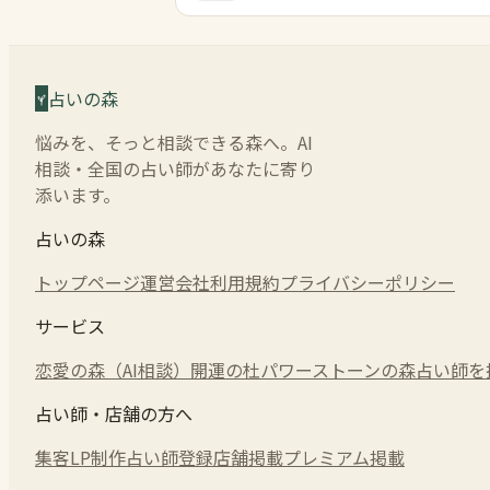
占いの森
悩みを、そっと相談できる森へ。AI
相談・全国の占い師があなたに寄り
添います。
占いの森
トップページ
運営会社
利用規約
プライバシーポリシー
サービス
恋愛の森（AI相談）
開運の杜
パワーストーンの森
占い師を
占い師・店舗の方へ
集客LP制作
占い師登録
店舗掲載
プレミアム掲載