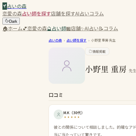
占いの森
恋愛の森
占い師を探す
店舗を探す
AI占い
コラム
Dark
🏠
ホーム
💕
恋愛の森
🔮
占い師
🏪
店舗
✨
AI占い
📝
コラム
占いの森
›
占い師を探す
›
小野里 重房
先生
情報掲載
小野里 重房
先
口コミ
M.K
（
30代
）
彼との関係について相談しました。的確なア
当に当たっていて驚きです。