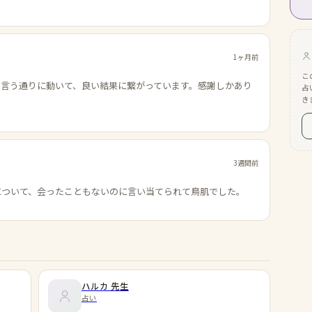
1ヶ月前
こ
の言う通りに動いて、良い結果に繋がっています。感謝しかあり
占
き
3週間前
について、会ったこともないのに言い当てられて鳥肌でした。
ハルカ
先生
占い