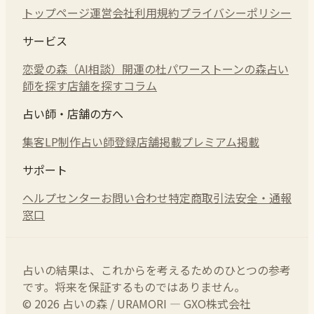
トップページ
運営会社
利用規約
プライバシーポリシー
サービス
恋愛の森（AI相談）
開運の杜
パワーストーンの森
占い
師を探す
店舗を探す
コラム
占い師・店舗の方へ
集客LP制作
占い師登録
店舗掲載
プレミアム掲載
サポート
ヘルプセンター
お問い合わせ
特定商取引法
安全・通報
窓口
占いの結果は、これからを考えるためのひとつの参考
です。将来を保証するものではありません。
© 2026 占いの森 / URAMORI — GXO株式会社