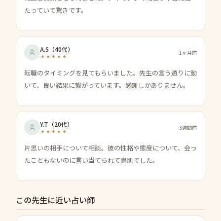
たっていて驚きです。
A.S
（
40代
）
1ヶ月前
転職のタイミングを見てもらいました。先生の言う通りに動
いて、良い結果に繋がっています。感謝しかありません。
Y.T
（
20代
）
3週間前
片思いの相手について相談。彼の性格や態度について、会っ
たこともないのに言い当てられて鳥肌でした。
この先生に近い占い師