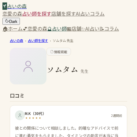
占いの森
恋愛の森
占い師を探す
店舗を探す
AI占い
コラム
Dark
🏠
ホーム
💕
恋愛の森
🔮
占い師
🏪
店舗
✨
AI占い
📝
コラム
占いの森
›
占い師を探す
›
ソムタム
先生
情報掲載
ソムタム
先生
口コミ
M.K
（
30代
）
2週間前
彼との関係について相談しました。的確なアドバイスで前
に進む勇気をもらえました。タイミングの助言が本当に当