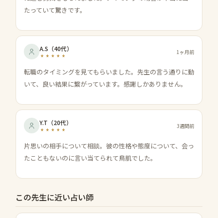
たっていて驚きです。
A.S
（
40代
）
1ヶ月前
転職のタイミングを見てもらいました。先生の言う通りに動
いて、良い結果に繋がっています。感謝しかありません。
Y.T
（
20代
）
3週間前
片思いの相手について相談。彼の性格や態度について、会っ
たこともないのに言い当てられて鳥肌でした。
この先生に近い占い師