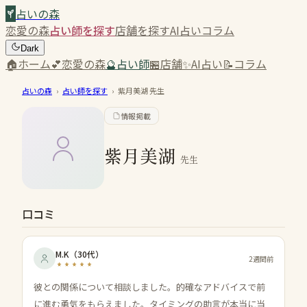
占いの森
恋愛の森
占い師を探す
店舗を探す
AI占い
コラム
Dark
🏠
ホーム
💕
恋愛の森
🔮
占い師
🏪
店舗
✨
AI占い
📝
コラム
占いの森
›
占い師を探す
›
紫月美湖
先生
情報掲載
紫月美湖
先生
口コミ
M.K
（
30代
）
2週間前
彼との関係について相談しました。的確なアドバイスで前
に進む勇気をもらえました。タイミングの助言が本当に当