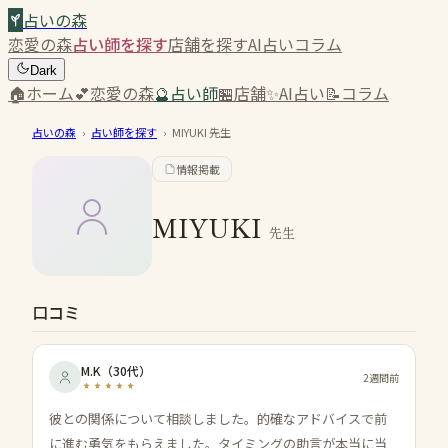
占いの森
恋愛の森
占い師を探す
店舗を探す
AI占い
コラム
Dark
🏠
ホーム
💕
恋愛の森
🔮
占い師
🏪
店舗
✨
AI占い
📝
コラム
占いの森
›
占い師を探す
›
MIYUKI
先生
情報掲載
MIYUKI
先生
口コミ
M.K
（
30代
）
2週間前
彼との関係について相談しました。的確なアドバイスで前
に進む勇気をもらえました。タイミングの助言が本当に当