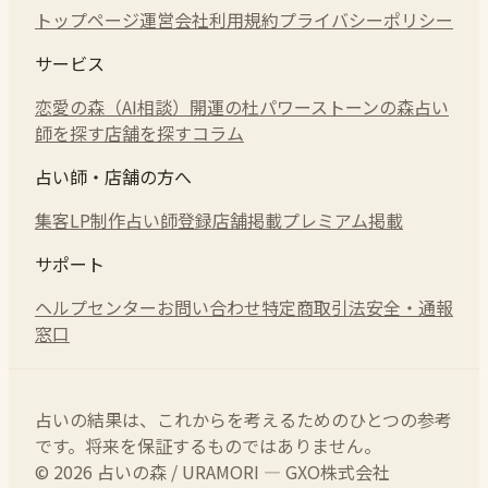
トップページ
運営会社
利用規約
プライバシーポリシー
サービス
恋愛の森（AI相談）
開運の杜
パワーストーンの森
占い
師を探す
店舗を探す
コラム
占い師・店舗の方へ
集客LP制作
占い師登録
店舗掲載
プレミアム掲載
サポート
ヘルプセンター
お問い合わせ
特定商取引法
安全・通報
窓口
占いの結果は、これからを考えるためのひとつの参考
です。将来を保証するものではありません。
© 2026 占いの森 / URAMORI — GXO株式会社