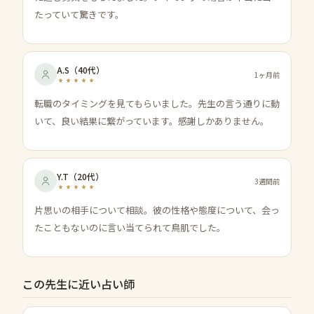
たっていて驚きです。
A.S
（
40代
）
1ヶ月前
転職のタイミングを見てもらいました。先生の言う通りに動
いて、良い結果に繋がっています。感謝しかありません。
Y.T
（
20代
）
3週間前
片思いの相手について相談。彼の性格や態度について、会っ
たこともないのに言い当てられて鳥肌でした。
この先生に近い占い師