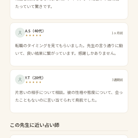
たっていて驚きです。
A.S
（
40代
）
1ヶ月前
転職のタイミングを見てもらいました。先生の言う通りに動
いて、良い結果に繋がっています。感謝しかありません。
Y.T
（
20代
）
3週間前
片思いの相手について相談。彼の性格や態度について、会っ
たこともないのに言い当てられて鳥肌でした。
この先生に近い占い師