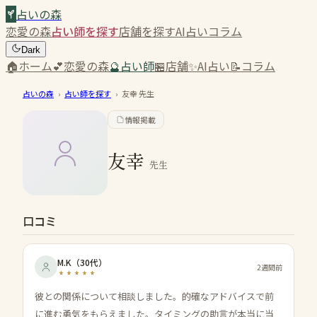
占いの森
恋愛の森
占い師を探す
店舗を探す
AI占い
コラム
Dark
🏠
ホーム
💕
恋愛の森
🔮
占い師
🏪
店舗
✨
AI占い
📝
コラム
占いの森
›
占い師を探す
›
友幸
先生
情報掲載
友幸
先生
口コミ
M.K
（
30代
）
2週間前
彼との関係について相談しました。的確なアドバイスで前
に進む勇気をもらえました。タイミングの助言が本当に当