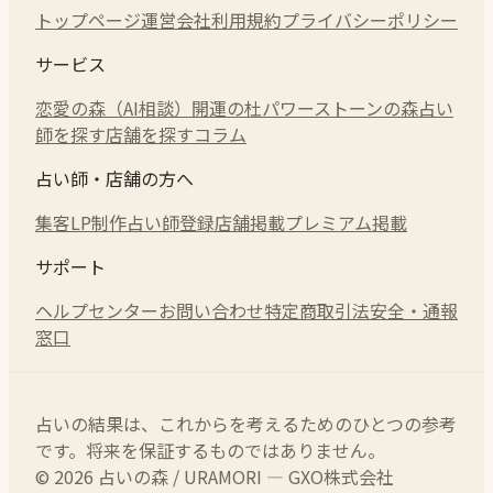
トップページ
運営会社
利用規約
プライバシーポリシー
サービス
恋愛の森（AI相談）
開運の杜
パワーストーンの森
占い
師を探す
店舗を探す
コラム
占い師・店舗の方へ
集客LP制作
占い師登録
店舗掲載
プレミアム掲載
サポート
ヘルプセンター
お問い合わせ
特定商取引法
安全・通報
窓口
占いの結果は、これからを考えるためのひとつの参考
です。将来を保証するものではありません。
© 2026 占いの森 / URAMORI — GXO株式会社