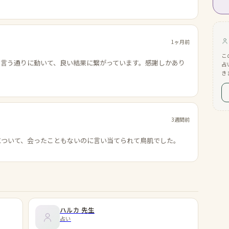
1ヶ月前
こ
の言う通りに動いて、良い結果に繋がっています。感謝しかあり
占
き
3週間前
について、会ったこともないのに言い当てられて鳥肌でした。
ハルカ
先生
占い