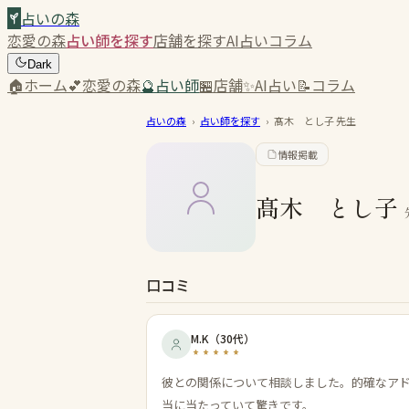
占いの森
恋愛の森
占い師を探す
店舗を探す
AI占い
コラム
Dark
🏠
ホーム
💕
恋愛の森
🔮
占い師
🏪
店舗
✨
AI占い
📝
コラム
占いの森
›
占い師を探す
›
髙木 とし子
先生
情報掲載
髙木 とし子
口コミ
M.K
（
30代
）
彼との関係について相談しました。的確なア
当に当たっていて驚きです。