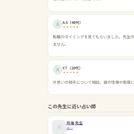
A.S
（
40代
）
転職のタイミングを見てもらいました。先生
ません。
Y.T
（
20代
）
片思いの相手について相談。彼の性格や態度
この先生に近い占い師
月海
先生
占い