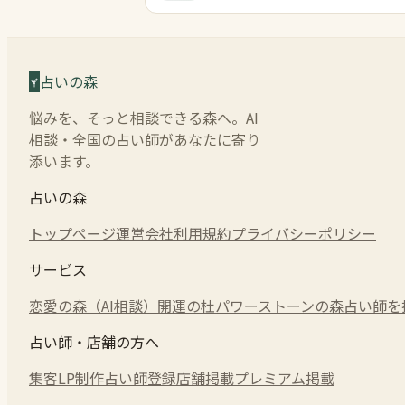
占いの森
悩みを、そっと相談できる森へ。AI
相談・全国の占い師があなたに寄り
添います。
占いの森
トップページ
運営会社
利用規約
プライバシーポリシー
サービス
恋愛の森（AI相談）
開運の杜
パワーストーンの森
占い師を
占い師・店舗の方へ
集客LP制作
占い師登録
店舗掲載
プレミアム掲載