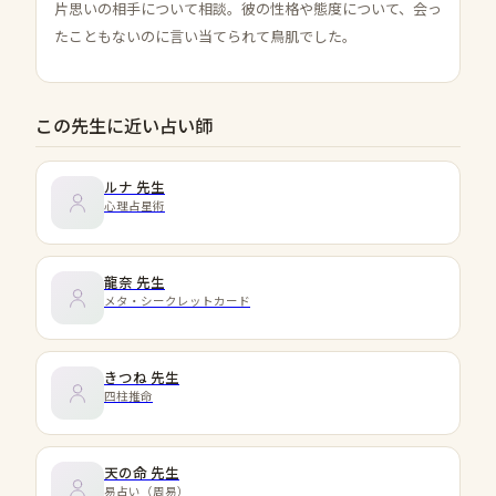
片思いの相手について相談。彼の性格や態度について、会っ
たこともないのに言い当てられて鳥肌でした。
この先生に近い占い師
ルナ
先生
心理占星術
龍奈
先生
メタ・シークレットカード
きつね
先生
四柱推命
天の命
先生
易占い（周易）