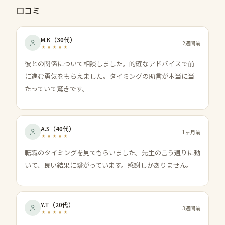
口コミ
M.K
（
30代
）
2週間前
彼との関係について相談しました。的確なアドバイスで前
に進む勇気をもらえました。タイミングの助言が本当に当
たっていて驚きです。
A.S
（
40代
）
1ヶ月前
転職のタイミングを見てもらいました。先生の言う通りに動
いて、良い結果に繋がっています。感謝しかありません。
Y.T
（
20代
）
3週間前