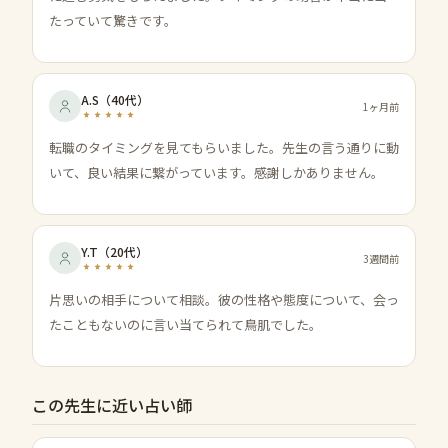
たっていて驚きです。
A.S
（
40代
）
1ヶ月前
転職のタイミングを見てもらいました。先生の言う通りに動
いて、良い結果に繋がっています。感謝しかありません。
Y.T
（
20代
）
3週間前
片思いの相手について相談。彼の性格や態度について、会っ
たこともないのに言い当てられて鳥肌でした。
この先生に近い占い師