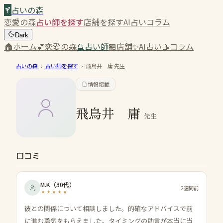
占いの森
恋愛の森
占い師を探す
店舗を探す
AI占い
コラム
Dark
🏠
ホーム
💕
恋愛の森
🔮
占い師
🏪
店舗
✨
AI占い
📝
コラム
占いの森
›
占い師を探す
›
飛鳥井 庸
先生
情報掲載
飛鳥井 庸
先生
口コミ
M.K
（
30代
）
2週間前
彼との関係について相談しました。的確なアドバイスで前
に進む勇気をもらえました。タイミングの助言が本当に当