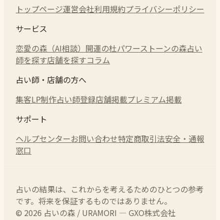
トップページ
運営会社
利用規約
プライバシーポリシー
サービス
恋愛の森（AI相談）
開運の杜
パワーストーンの森
占い
師を探す
店舗を探す
コラム
占い師・店舗の方へ
集客LP制作
占い師登録
店舗掲載
プレミアム掲載
サポート
ヘルプセンター
お問い合わせ
特定商取引法
安全・通報
窓口
占いの結果は、これからを考えるためのひとつの参考
です。将来を保証するものではありません。
© 2026 占いの森 / URAMORI — GXO株式会社