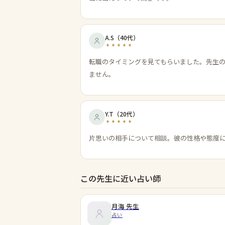
A.S
（
40代
）
転職のタイミングを見てもらいました。先生
ません。
Y.T
（
20代
）
片思いの相手について相談。彼の性格や態度
この先生に近い占い師
月海
先生
占い