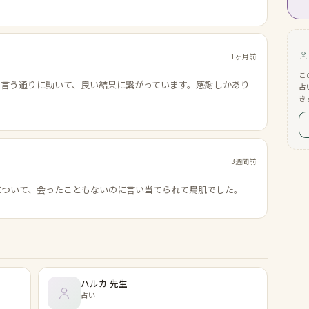
1ヶ月前
こ
の言う通りに動いて、良い結果に繋がっています。感謝しかあり
占
き
3週間前
について、会ったこともないのに言い当てられて鳥肌でした。
ハルカ
先生
占い