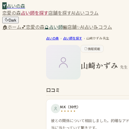
占いの森
恋愛の森
占い師を探す
店舗を探す
AI占い
コラム
Dark
🏠
ホーム
💕
恋愛の森
🔮
占い師
🏪
店舗
✨
AI占い
📝
コラム
占いの森
›
占い師を探す
›
山崎かずみ
先生
情報掲載
山崎かずみ
先生
口コミ
M.K
（
30代
）
彼との関係について相談しました。的確なア
当に当たっていて驚きです。