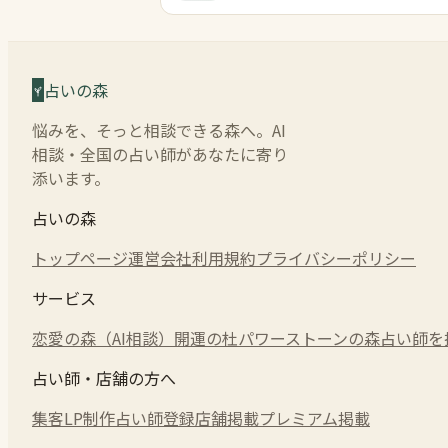
占いの森
悩みを、そっと相談できる森へ。AI
相談・全国の占い師があなたに寄り
添います。
占いの森
トップページ
運営会社
利用規約
プライバシーポリシー
サービス
恋愛の森（AI相談）
開運の杜
パワーストーンの森
占い師を
占い師・店舗の方へ
集客LP制作
占い師登録
店舗掲載
プレミアム掲載