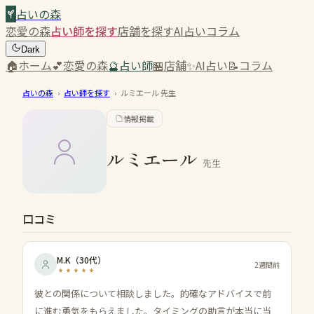
占いの森
恋愛の森
占い師を探す
店舗を探す
AI占い
コラム
Dark
🏠
ホーム
💕
恋愛の森
🔮
占い師
🏪
店舗
✨
AI占い
📝
コラム
占いの森
›
占い師を探す
›
ルミエール
先生
情報掲載
ルミエール
先生
口コミ
M.K
（
30代
）
2週間前
彼との関係について相談しました。的確なアドバイスで前
に進む勇気をもらえました。タイミングの助言が本当に当