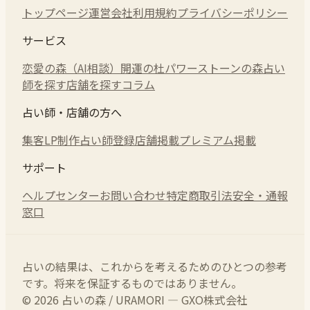
トップページ
運営会社
利用規約
プライバシーポリシー
サービス
恋愛の森（AI相談）
開運の杜
パワーストーンの森
占い
師を探す
店舗を探す
コラム
占い師・店舗の方へ
集客LP制作
占い師登録
店舗掲載
プレミアム掲載
サポート
ヘルプセンター
お問い合わせ
特定商取引法
安全・通報
窓口
占いの結果は、これからを考えるためのひとつの参考
です。将来を保証するものではありません。
© 2026 占いの森 / URAMORI — GXO株式会社