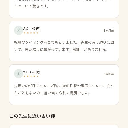
たっていて驚きです。
A.S
（
40代
）
1ヶ月前
転職のタイミングを見てもらいました。先生の言う通りに動
いて、良い結果に繋がっています。感謝しかありません。
Y.T
（
20代
）
3週間前
片思いの相手について相談。彼の性格や態度について、会っ
たこともないのに言い当てられて鳥肌でした。
この先生に近い占い師