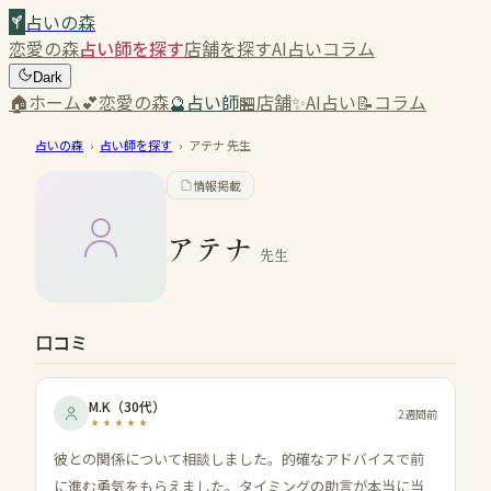
占いの森
恋愛の森
占い師を探す
店舗を探す
AI占い
コラム
Dark
🏠
ホーム
💕
恋愛の森
🔮
占い師
🏪
店舗
✨
AI占い
📝
コラム
占いの森
›
占い師を探す
›
アテナ
先生
情報掲載
アテナ
先生
口コミ
M.K
（
30代
）
2週間前
彼との関係について相談しました。的確なアドバイスで前
に進む勇気をもらえました。タイミングの助言が本当に当