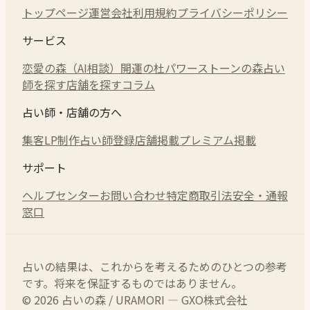
トップページ
運営会社
利用規約
プライバシーポリシー
サービス
恋愛の森（AI相談）
開運の杜
パワーストーンの森
占い
師を探す
店舗を探す
コラム
占い師・店舗の方へ
集客LP制作
占い師登録
店舗掲載
プレミアム掲載
サポート
ヘルプセンター
お問い合わせ
特定商取引法
安全・通報
窓口
占いの結果は、これからを考えるためのひとつの参考
です。将来を保証するものではありません。
© 2026 占いの森 / URAMORI — GXO株式会社