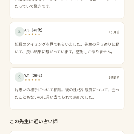
たっていて驚きです。
A.S
（
40代
）
1ヶ月前
転職のタイミングを見てもらいました。先生の言う通りに動
いて、良い結果に繋がっています。感謝しかありません。
Y.T
（
20代
）
3週間前
片思いの相手について相談。彼の性格や態度について、会っ
たこともないのに言い当てられて鳥肌でした。
この先生に近い占い師